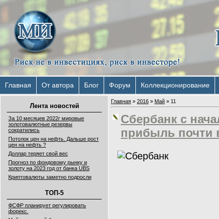
Главная
От автора
Блог
Форум
Коллекционирование
Главная
»
2016
»
Май
»
11
Лента новостей
Сбербанк с нача
За 10 месяцев 2022г мировые
золотовалютные резервы
прибыль почти в
сократились
Потолок цен на нефть. Дальше рост
цен на нефть ?
Доллар теряет свой вес
Прогноз по фондовому рынку и
золоту на 2023 год от банка UBS
Криптовалюты заметно подросли
ТОП-5
ФСФР планирует регулировать
форекс.