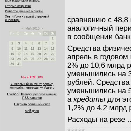
Мой маленький бизнес.
Старые открытки
Инвестиционные монеты
Хетти Грин - самый странный
сравнению с 48,8
инвестор.
аналогичный пери
«
Май 2016
»
Пн
Вт
Ср
Чт
Пт
Сб
Вс
в сообщении банк
1
2
3
4
5
6
7
8
Средства физиче
9
10
11
12
13
14
15
16
17
18
19
20
21
22
апрель в годовом
23
24
25
26
27
28
29
2% до 10,6 млрд 
30
31
уменьшились на 3
Мы в ТОП 100
рублей. Средства
Уникальный контент: рерайт,
копирайт, переводы — Адвего
уменьшились на 5
LiveRSS: Каталог русскоязычных
а
кредиты
для эт
RSS-каналов
Открыть реальный счет
1,2% до 4,2 млрд 
Мой Дзен
Расходы на резе
.