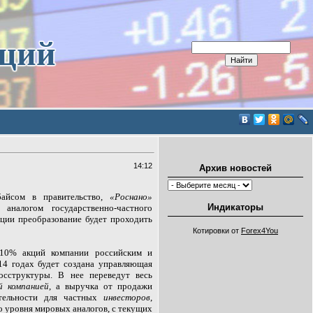
иций
14:12
Архив новостей
айсом в правительство
,
«Роснано»
Индикаторы
аналогом государственно-частного
ции преобразование будет проходить
Котировки от
Forex4You
ь 10% акций компании
российским и
14 годах будет создана управляющая
осструктуры. В нее переведут весь
й компанией
, а выручка от продажи
тельности для частных
инвесторов
,
о уровня мировых аналогов, с текущих