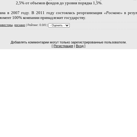
2,5% от объемов фондов до уровня порядка 1,5%.
ана в 2007 году. В 2011 году состоялась реорганизация
«Роснано»
в резул
омент 100% компании принадлежит государству.
инвесторы
,
роснано
|
Рейтинг
: 0.0/0 |
Добавлять комментарии могут только зарегистрированные пользователи.
[
Регистрация
|
Вход
]