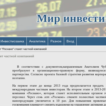
Мир инвест
Инвестмозаика
Аналитика
Разное
Вход
т "Роснано" станет частной компанией
нет частной компанией
В соответствии с документом,
направленным Анатолием Чуб
преобразуют в организационно-правовую форму, являющуюся 
партнерства.
Согласно
проекта базовой стратегии развития
корпора
поэтапно.
На первом этапе до конца 2013 года предполагается продат
международным частным инвесторам. На втором этапе
в 2013-20
компания «Роснано», которая станет исполнительным органом г
персонал.
Через семь лет «Роснано» станет полностью частно
нанопродукции увеличится в 10 раз.
Для повышения привлека
госкомпания планирует снизить издержеки на управление активами д