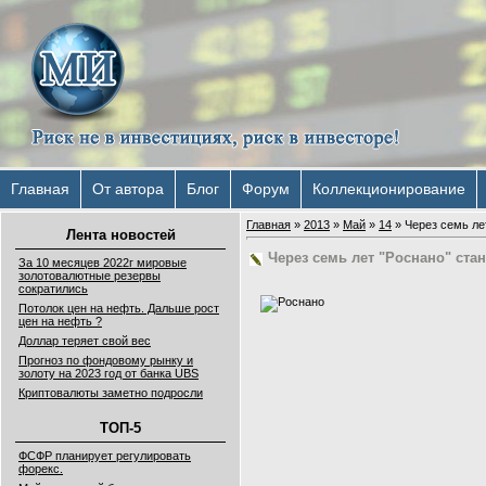
Главная
От автора
Блог
Форум
Коллекционирование
Главная
»
2013
»
Май
»
14
» Через семь ле
Лента новостей
Через семь лет "Роснано" ста
За 10 месяцев 2022г мировые
золотовалютные резервы
сократились
Потолок цен на нефть. Дальше рост
цен на нефть ?
Доллар теряет свой вес
Прогноз по фондовому рынку и
золоту на 2023 год от банка UBS
Криптовалюты заметно подросли
ТОП-5
ФСФР планирует регулировать
форекс.