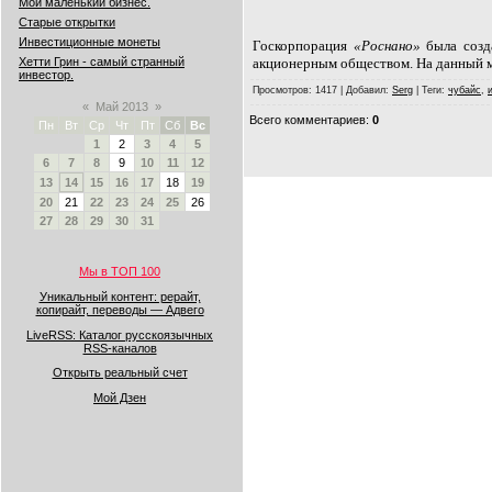
Мой маленький бизнес.
Старые открытки
Инвестиционные монеты
Госкорпорация
«Роснано»
была созд
акционерным обществом. На данный м
Хетти Грин - самый странный
инвестор.
Просмотров
: 1417 |
Добавил
:
Serg
|
Теги
:
чубайс
,
«
Май 2013
»
Всего комментариев
:
0
Пн
Вт
Ср
Чт
Пт
Сб
Вс
1
2
3
4
5
6
7
8
9
10
11
12
13
14
15
16
17
18
19
20
21
22
23
24
25
26
27
28
29
30
31
Мы в ТОП 100
Уникальный контент: рерайт,
копирайт, переводы — Адвего
LiveRSS: Каталог русскоязычных
RSS-каналов
Открыть реальный счет
Мой Дзен