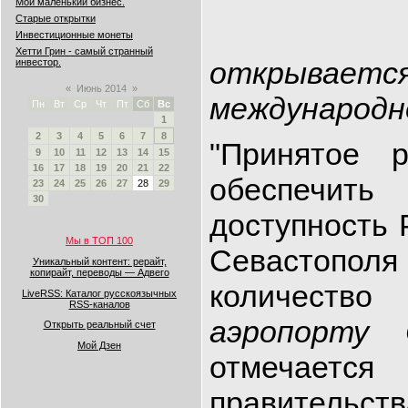
Мой маленький бизнес.
Старые открытки
Инвестиционные монеты
Хетти Грин - самый странный
открыв
инвестор.
«
Июнь 2014
»
международн
Пн
Вт
Ср
Чт
Пт
Сб
Вс
1
2
3
4
5
6
7
8
"Принятое 
9
10
11
12
13
14
15
16
17
18
19
20
21
22
обеспечит
23
24
25
26
27
28
29
30
доступность 
Мы в ТОП 100
Севастопо
Уникальный контент: рерайт,
копирайт, переводы — Адвего
количеств
LiveRSS: Каталог русскоязычных
RSS-каналов
аэропорту 
Открыть реальный счет
Мой Дзен
отмечае
правительств