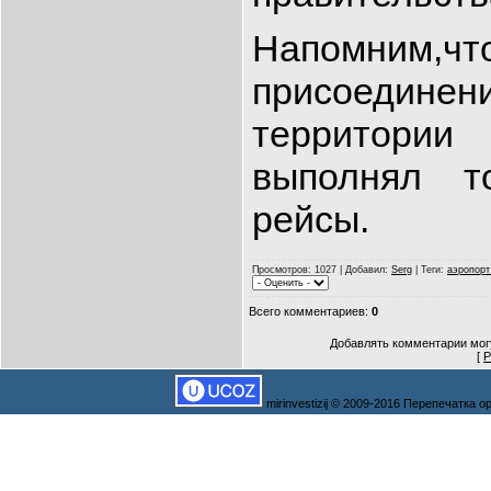
Напомни
присоеди
территории
выполнял т
рейсы.
Просмотров
: 1027 |
Добавил
:
Serg
|
Теги
:
аэропор
Всего комментариев
:
0
Добавлять комментарии могу
[
Р
mirinvestizij © 2009-2016 Перепечатка