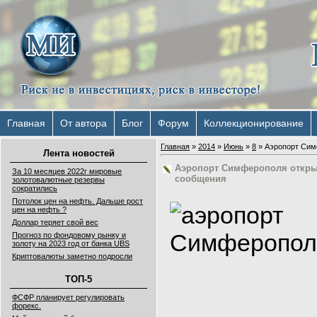
Главная
От автора
Блог
Форум
Коллекционирование
Главная
»
2014
»
Июнь
»
8
» Аэропорт Сим
Лента новостей
Аэропорт Симферополя откры
За 10 месяцев 2022г мировые
сообщения
золотовалютные резервы
сократились
Потолок цен на нефть. Дальше рост
цен на нефть ?
Доллар теряет свой вес
Прогноз по фондовому рынку и
золоту на 2023 год от банка UBS
Криптовалюты заметно подросли
ТОП-5
ФСФР планирует регулировать
форекс.