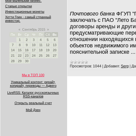
Мой маленький бизнес.
Старые открытки
Инвестиционные монеты
Почтового банка
ФГУП "П
Хетти Грин - самый странный
заключать с ПАО "Лето Ба
инвестор.
договоры аренды и други
«
Сентябрь 2015
»
предусматривающие пере
Пн
Вт
Ср
Чт
Пт
Сб
Вс
отношении находящихся 
1
2
3
4
5
6
объектов недвижимого им
7
8
9
10
11
12
13
14
15
16
17
18
19
20
пояснительной записке
..
21
22
23
24
25
26
27
28
29
30
Просмотров:
1044
|
Добавил:
Serg
|
Да
Мы в ТОП 100
Уникальный контент: рерайт,
копирайт, переводы — Адвего
LiveRSS: Каталог русскоязычных
RSS-каналов
Открыть реальный счет
Мой Дзен