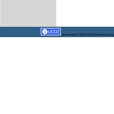
mirinvestizij © 2009-2016 Перепечатка