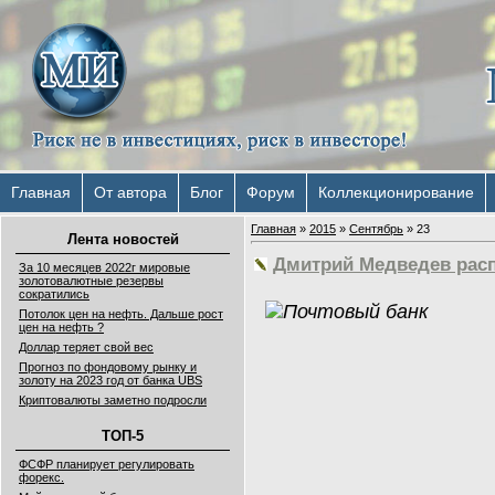
Главная
От автора
Блог
Форум
Коллекционирование
Главная
»
2015
»
Сентябрь
»
23
Лента новостей
Дмитрий Медведев рас
За 10 месяцев 2022г мировые
золотовалютные резервы
сократились
Потолок цен на нефть. Дальше рост
цен на нефть ?
Доллар теряет свой вес
Прогноз по фондовому рынку и
золоту на 2023 год от банка UBS
Криптовалюты заметно подросли
ТОП-5
ФСФР планирует регулировать
форекс.