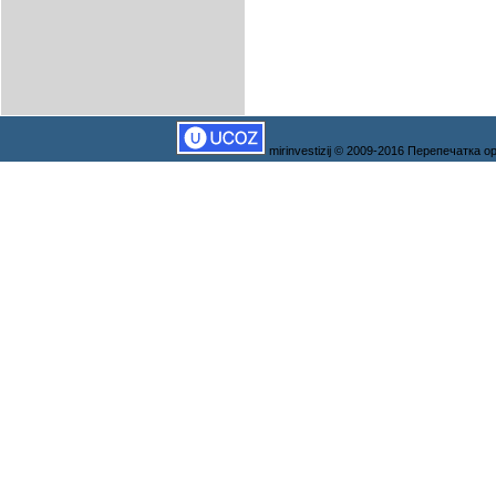
mirinvestizij © 2009-2016 Перепечатка