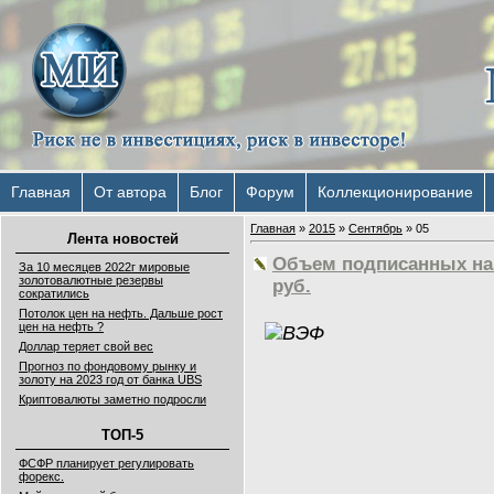
Главная
От автора
Блог
Форум
Коллекционирование
Главная
»
2015
»
Сентябрь
»
05
Лента новостей
Объем подписанных на 
За 10 месяцев 2022г мировые
золотовалютные резервы
руб.
сократились
Потолок цен на нефть. Дальше рост
цен на нефть ?
Доллар теряет свой вес
Прогноз по фондовому рынку и
золоту на 2023 год от банка UBS
Криптовалюты заметно подросли
ТОП-5
ФСФР планирует регулировать
форекс.