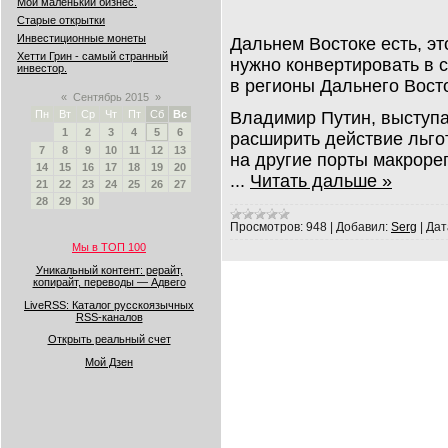
Мой маленький бизнес.
Старые открытки
Инвестиционные монеты
Дальнем Востоке есть, эт
Хетти Грин - самый странный
нужно конвертировать в с
инвестор.
в регионы Дальнего Восто
«
Сентябрь 2015
»
Владимир Путин, выступ
Пн
Вт
Ср
Чт
Пт
Сб
Вс
1
2
3
4
5
6
расширить действие льго
7
8
9
10
11
12
13
на другие порты макрорег
14
15
16
17
18
19
20
...
Читать дальше »
21
22
23
24
25
26
27
28
29
30
Просмотров:
948
|
Добавил:
Serg
|
Дат
Мы в ТОП 100
Уникальный контент: рерайт,
копирайт, переводы — Адвего
LiveRSS: Каталог русскоязычных
RSS-каналов
Открыть реальный счет
Мой Дзен