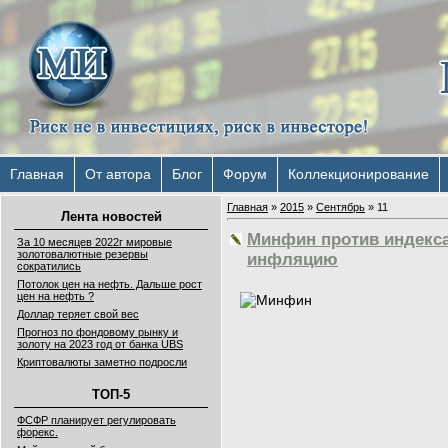
Главная
От автора
Блог
Форум
Коллекционирование
Главная
»
2015
»
Сентябрь
»
11
Лента новостей
Минфин против индекс
За 10 месяцев 2022г мировые
золотовалютные резервы
инфляцию
сократились
Потолок цен на нефть. Дальше рост
цен на нефть ?
Доллар теряет свой вес
Прогноз по фондовому рынку и
золоту на 2023 год от банка UBS
Криптовалюты заметно подросли
ТОП-5
ФСФР планирует регулировать
форекс.