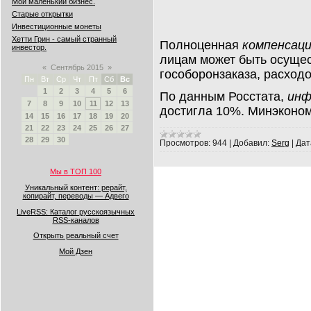
Мой маленький бизнес.
Старые открытки
Инвестиционные монеты
Хетти Грин - самый странный
Полноценная
компенсац
инвестор.
лицам может быть осущес
«
Сентябрь 2015
»
гособоронзаказа, расход
Пн
Вт
Ср
Чт
Пт
Сб
Вс
1
2
3
4
5
6
По данным Росстата,
инф
7
8
9
10
11
12
13
достигла 10%. Минэконо
14
15
16
17
18
19
20
21
22
23
24
25
26
27
28
29
30
Просмотров:
944
|
Добавил:
Serg
|
Дат
Мы в ТОП 100
Уникальный контент: рерайт,
копирайт, переводы — Адвего
LiveRSS: Каталог русскоязычных
RSS-каналов
Открыть реальный счет
Мой Дзен