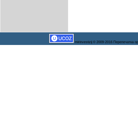
mirinvestizij © 2009-2016 Перепечатка