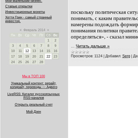
Мой маленький бизнес.
Старые открытки
поскольку политическая ситу
Инвестиционные монеты
Хетти Грин - самый странный
понимать, с каким правитель
инвестор.
намерены подождать формиро
понимания политики правител
«
Февраль 2014
»
Пн
Вт
Ср
Чт
Пт
Сб
Вс
определяться», - сказал мини
1
2
...
Читать дальше »
3
4
5
6
7
8
9
10
11
12
13
14
15
16
Просмотров:
1124
|
Добавил:
Serg
|
Да
17
18
19
20
21
22
23
24
25
26
27
28
Мы в ТОП 100
Уникальный контент: рерайт,
копирайт, переводы — Адвего
LiveRSS: Каталог русскоязычных
RSS-каналов
Открыть реальный счет
Мой Дзен