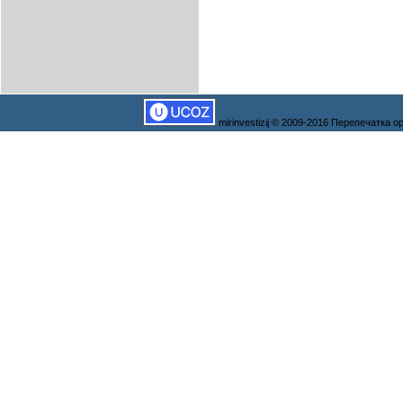
mirinvestizij © 2009-2016 Перепечатка