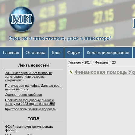
Главная
От автора
Блог
Форум
Коллекционирование
Главная
»
2014
»
Февраль
»
23
Лента новостей
Финансовая помощь Ук
За 10 месяцев 2022г мировые
золотовалютные резервы
сократились
Потолок цен на нефть. Дальше рост
цен на нефть ?
Доллар теряет свой вес
Прогноз по фондовому рынку и
золоту на 2023 год от банка UBS
Криптовалюты заметно подросли
ТОП-5
ФСФР планирует регулировать
форекс.