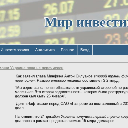
Мир инвест
Инвестмозаика
Аналитика
Разное
Вход
ощи Украине пока не перечислен
Как заявил глава Минфина Антон Силуанов
второй транш фина
перечислен
. Размер
второго транша
составляет $ 2 млрд.
"Мы ждем выполнения обязательств украинской стороной по рас
маленькая.Это старая задолженность, которая была реструктур
должен был быть 25 января".
Долг «Нафтогаза» перед ОАО «Газпром» за поставленный в 2013
долл.
Напомним,что 24 декабря Украина получила
первый транш
кред
долларов в рамках предоставляемых 15 млрд долларов.