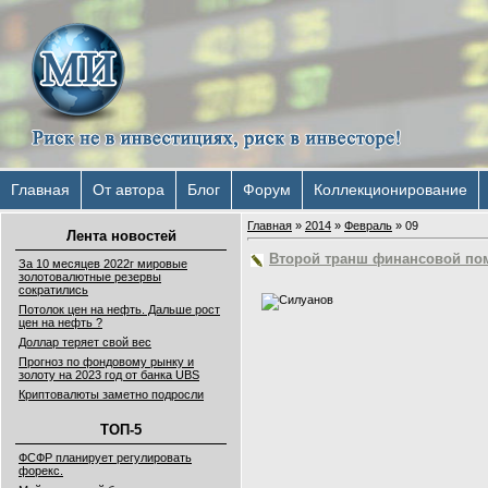
Главная
От автора
Блог
Форум
Коллекционирование
Главная
»
2014
»
Февраль
»
09
Лента новостей
Второй транш финансовой пом
За 10 месяцев 2022г мировые
золотовалютные резервы
сократились
Потолок цен на нефть. Дальше рост
цен на нефть ?
Доллар теряет свой вес
Прогноз по фондовому рынку и
золоту на 2023 год от банка UBS
Криптовалюты заметно подросли
ТОП-5
ФСФР планирует регулировать
форекс.