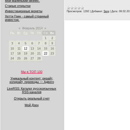
Мой маленький бизнес.
Старые открытки
Инвестиционные монеты
Просмотров:
1292
|
Добавил:
Serg
|
Дата:
09.02.20
Хетти Грин - самый странный
инвестор.
«
Февраль 2014
»
Пн
Вт
Ср
Чт
Пт
Сб
Вс
1
2
3
4
5
6
7
8
9
10
11
12
13
14
15
16
17
18
19
20
21
22
23
24
25
26
27
28
Мы в ТОП 100
Уникальный контент: рерайт,
копирайт, переводы — Адвего
LiveRSS: Каталог русскоязычных
RSS-каналов
Открыть реальный счет
Мой Дзен