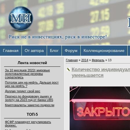
Главная
От автора
Блог
Форум
Коллекционирование
Главная
»
2014
»
Февраль
»
13
Лента новостей
Количество индивидуа
За 10 месяцев 2022г мировые
золотовалютные резервы
уменьшается
сократились
Потолок цен на нефть. Дальше рост
цен на нефть ?
Доллар теряет свой вес
Прогноз по фондовому рынку и
золоту на 2023 год от банка UBS
Криптовалюты заметно подросли
ТОП-5
ФСФР планирует регулировать
форекс.