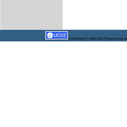
mirinvestizij © 2009-2016 Перепечатка