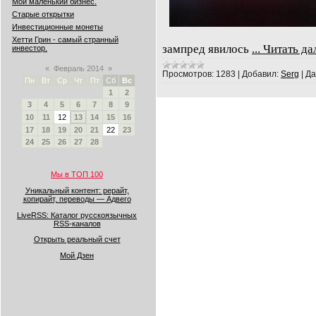
Мой маленький бизнес.
Старые открытки
Инвестиционные монеты
Хетти Грин - самый странный
зампред явилось
...
Читать да
инвестор.
«
Февраль 2014
»
Просмотров:
1283
|
Добавил:
Serg
|
Да
Пн
Вт
Ср
Чт
Пт
Сб
Вс
1
2
3
4
5
6
7
8
9
10
11
12
13
14
15
16
17
18
19
20
21
22
23
24
25
26
27
28
Мы в ТОП 100
Уникальный контент: рерайт,
копирайт, переводы — Адвего
LiveRSS: Каталог русскоязычных
RSS-каналов
Открыть реальный счет
Мой Дзен