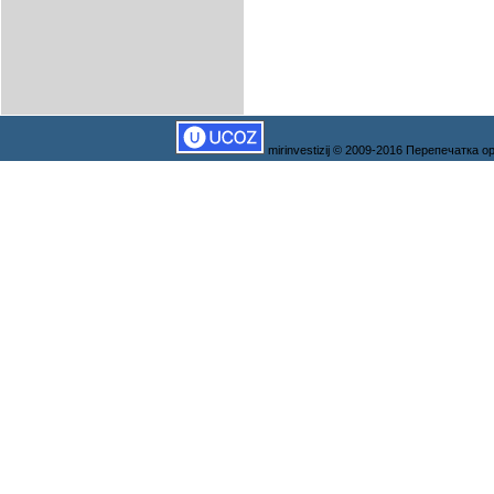
mirinvestizij © 2009-2016 Перепечатка