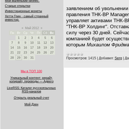
Мой маленький бизнес.
Старые открытки
заявлением об увольнении
Инвестиционные монеты
правления ТНК-BP Managem
Хетти Грин - самый странный
управляет активами ТНК-B
инвестор.
"ТНК-BP Холдинг". Отставк
«
Май 2012
»
силу через 30 дней. Сейча
Пн
Вт
Ср
Чт
Пт
Сб
Вс
компанией будет осуществ
1
2
3
4
5
6
7
8
9
10
11
12
13
которым
Михаилом Фридм
14
15
16
17
18
19
20
21
22
23
24
25
26
27
28
29
30
31
Просмотров:
1415
|
Добавил:
Serg
|
Да
Мы в ТОП 100
Уникальный контент: рерайт,
копирайт, переводы — Адвего
LiveRSS: Каталог русскоязычных
RSS-каналов
Открыть реальный счет
Мой Дзен