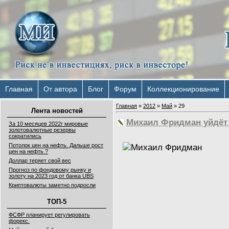
Главная
От автора
Блог
Форум
Коллекционирование
Главная
»
2012
»
Май
»
29
Лента новостей
Михаил Фридман уйдёт
За 10 месяцев 2022г мировые
золотовалютные резервы
сократились
Потолок цен на нефть. Дальше рост
цен на нефть ?
Доллар теряет свой вес
Прогноз по фондовому рынку и
золоту на 2023 год от банка UBS
Криптовалюты заметно подросли
ТОП-5
ФСФР планирует регулировать
форекс.