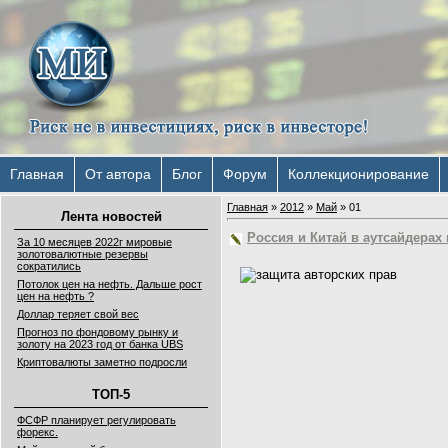
Главная
От автора
Блог
Форум
Коллекционирование
Главная
»
2012
»
Май
»
01
Лента новостей
Россия и Китай в аутсайдерах 
За 10 месяцев 2022г мировые
золотовалютные резервы
сократились
Потолок цен на нефть. Дальше рост
цен на нефть ?
Доллар теряет свой вес
Прогноз по фондовому рынку и
золоту на 2023 год от банка UBS
Криптовалюты заметно подросли
ТОП-5
ФСФР планирует регулировать
форекс.