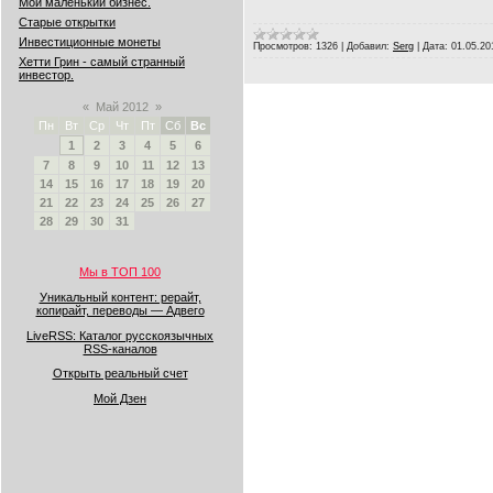
Мой маленький бизнес.
Старые открытки
Инвестиционные монеты
Просмотров:
1326
|
Добавил:
Serg
|
Дата:
01.05.20
Хетти Грин - самый странный
инвестор.
«
Май 2012
»
Пн
Вт
Ср
Чт
Пт
Сб
Вс
1
2
3
4
5
6
7
8
9
10
11
12
13
14
15
16
17
18
19
20
21
22
23
24
25
26
27
28
29
30
31
Мы в ТОП 100
Уникальный контент: рерайт,
копирайт, переводы — Адвего
LiveRSS: Каталог русскоязычных
RSS-каналов
Открыть реальный счет
Мой Дзен