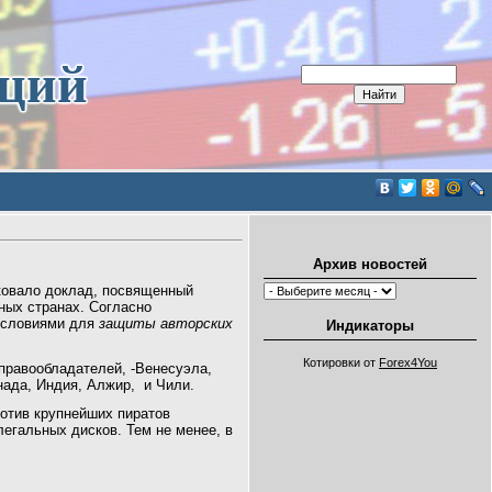
иций
Архив новостей
ковало доклад, посвященный
ных странах. Согласно
условиями для
защиты авторских
Индикаторы
Котировки от
Forex4You
правообладателей, -Венесуэла,
нада, Индия, Алжир, и Чили.
отив крупнейших пиратов
легальных дисков. Тем не менее, в