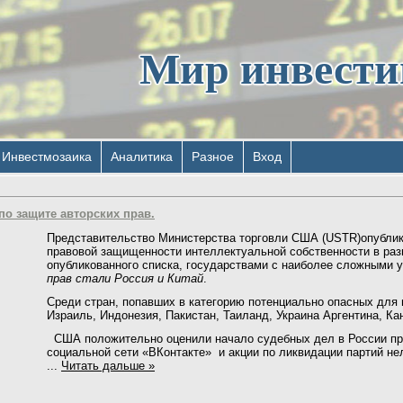
Мир инвест
Инвестмозаика
Аналитика
Разное
Вход
по защите авторских прав.
Представительство Министерства торговли США (USTR)опубли
правовой защищенности интеллектуальной собственности в раз
опубликованного списка, государствами с наиболее сложными 
прав стали Россия и Китай
.
Среди стран, попавших в категорию потенциально опасных для 
Израиль, Индонезия, Пакистан, Таиланд, Украина Аргентина, Ка
США положительно оценили начало судебных дел в России пр
социальной сети «ВКонтакте» и акции по ликвидации партий не
...
Читать дальше »