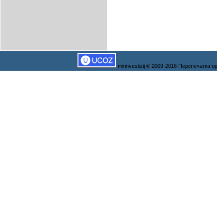
mirinvestizij © 2009-2016 Перепечатка