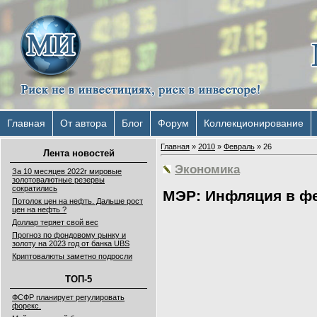
Главная
От автора
Блог
Форум
Коллекционирование
Главная
»
2010
»
Февраль
»
26
Лента новостей
Экономика
За 10 месяцев 2022г мировые
золотовалютные резервы
сократились
МЭР: Инфляция в фе
Потолок цен на нефть. Дальше рост
цен на нефть ?
Доллар теряет свой вес
Прогноз по фондовому рынку и
золоту на 2023 год от банка UBS
Криптовалюты заметно подросли
ТОП-5
ФСФР планирует регулировать
форекс.