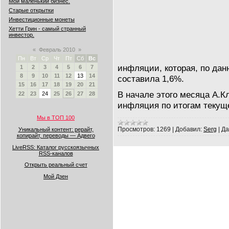
Мой маленький бизнес.
Старые открытки
Инвестиционные монеты
Хетти Грин - самый странный
инвестор.
«
Февраль 2010
»
Пн
Вт
Ср
Чт
Пт
Сб
Вс
инфляции, которая, по дан
1
2
3
4
5
6
7
8
9
10
11
12
13
14
составила 1,6%.
15
16
17
18
19
20
21
В начале этого месяца А.К
22
23
24
25
26
27
28
инфляция по итогам текущ
Мы в ТОП 100
Просмотров:
1269
|
Добавил:
Serg
|
Да
Уникальный контент: рерайт,
копирайт, переводы — Адвего
LiveRSS: Каталог русскоязычных
RSS-каналов
Открыть реальный счет
Мой Дзен