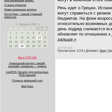
Мой маленький бизнес.
Старые открытки
Речь идет о Греции, Испани
Инвестиционные монеты
могут справиться с резки
Хетти Грин - самый странный
инвестор.
бюджетов. На фоне возрос
относительно возможных де
«
Февраль 2010
»
день подряд снижаются все
Пн
Вт
Ср
Чт
Пт
Сб
Вс
обновляет по отношению к
1
2
3
4
5
6
7
8
9
10
11
12
13
14
дальше »
15
16
17
18
19
20
21
22
23
24
25
26
27
28
Просмотров:
1216
|
Добавил:
Serg
|
Да
Мы в ТОП 100
Уникальный контент: рерайт,
копирайт, переводы — Адвего
LiveRSS: Каталог русскоязычных
RSS-каналов
Открыть реальный счет
Мой Дзен