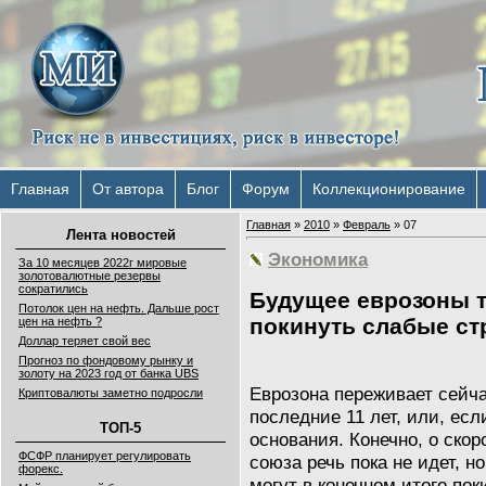
Главная
От автора
Блог
Форум
Коллекционирование
Главная
»
2010
»
Февраль
»
07
Лента новостей
Экономика
За 10 месяцев 2022г мировые
золотовалютные резервы
сократились
Будущее еврозоны т
Потолок цен на нефть. Дальше рост
покинуть слабые с
цен на нефть ?
Доллар теряет свой вес
Прогноз по фондовому рынку и
золоту на 2023 год от банка UBS
Еврозона переживает сейч
Криптовалюты заметно подросли
последние 11 лет, или, есл
ТОП-5
основания. Конечно, о ско
ФСФР планирует регулировать
союза речь пока не идет, 
форекс.
могут в конечном итоге пок