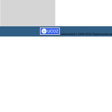
mirinvestizij © 2009-2016 Перепечатка