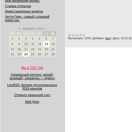
Мой маленький бизнес.
Старые открытки
Инвестиционные монеты
Хетти Грин - самый странный
инвестор.
«
Февраль 2010
»
Пн
Вт
Ср
Чт
Пт
Сб
Вс
Просмотров:
1250
|
Добавил:
Serg
|
Дата:
10.02.20
1
2
3
4
5
6
7
8
9
10
11
12
13
14
15
16
17
18
19
20
21
22
23
24
25
26
27
28
Мы в ТОП 100
Уникальный контент: рерайт,
копирайт, переводы — Адвего
LiveRSS: Каталог русскоязычных
RSS-каналов
Открыть реальный счет
Мой Дзен