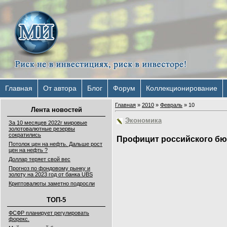
Главная
От автора
Блог
Форум
Коллекционирование
Главная
»
2010
»
Февраль
»
10
Лента новостей
Экономика
За 10 месяцев 2022г мировые
золотовалютные резервы
сократились
Профицит российского бю
Потолок цен на нефть. Дальше рост
цен на нефть ?
Доллар теряет свой вес
Прогноз по фондовому рынку и
золоту на 2023 год от банка UBS
Криптовалюты заметно подросли
ТОП-5
ФСФР планирует регулировать
форекс.