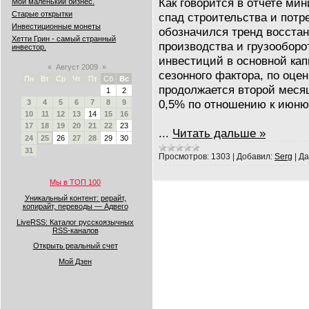
Как говорится в отчете ми
Мой маленький бизнес.
Старые открытки
спад строительства и потр
Инвестиционные монеты
обозначился тренд восста
Хетти Грин - самый странный
производства и грузооборо
инвестор.
инвестиций в основной кап
«
Август 2009
»
сезонного фактора, по оце
Пн
Вт
Ср
Чт
Пт
Сб
Вс
продолжается второй меся
1
2
0,5% по отношению к июню
3
4
5
6
7
8
9
10
11
12
13
14
15
16
17
18
19
20
21
22
23
...
Читать дальше »
24
25
26
27
28
29
30
31
Просмотров:
1303
|
Добавил:
Serg
|
Да
Мы в ТОП 100
Уникальный контент: рерайт,
копирайт, переводы — Адвего
LiveRSS: Каталог русскоязычных
RSS-каналов
Открыть реальный счет
Мой Дзен