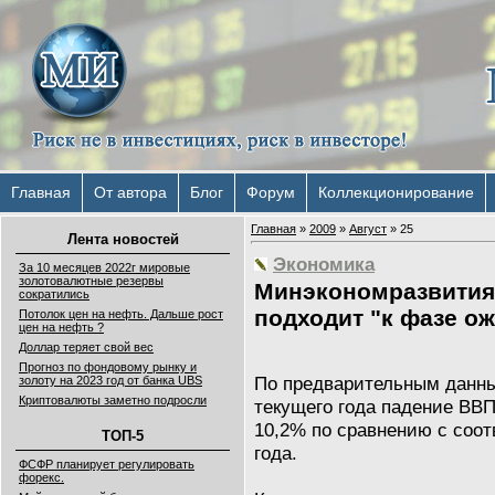
Главная
От автора
Блог
Форум
Коллекционирование
Главная
»
2009
»
Август
»
25
Лента новостей
Экономика
За 10 месяцев 2022г мировые
золотовалютные резервы
Минэкономразвития
сократились
подходит "к фазе о
Потолок цен на нефть. Дальше рост
цен на нефть ?
Доллар теряет свой вес
Прогноз по фондовому рынку и
По предварительным данн
золоту на 2023 год от банка UBS
Криптовалюты заметно подросли
текущего года падение ВВП
10,2% по сравнению с соо
ТОП-5
года.
ФСФР планирует регулировать
форекс.