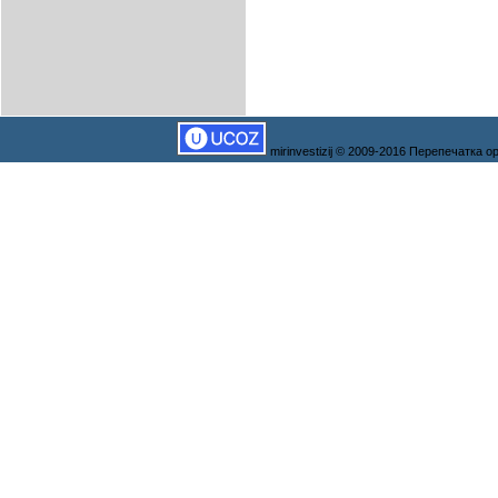
mirinvestizij © 2009-2016 Перепечатка