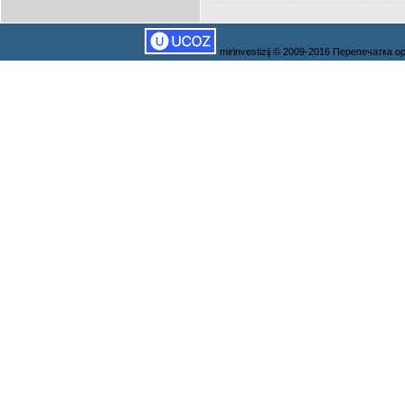
mirinvestizij © 2009-2016 Перепечатка