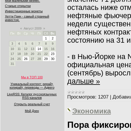
Мой маленький бизнес.
осталась ниже отм
Старые открытки
Инвестиционные монеты
нефтяные фьючерс
Хетти Грин - самый странный
инвестор.
недели существен
«
Август 2009
»
нефтяных контрак
Пн
Вт
Ср
Чт
Пт
Сб
Вс
состоянию на 31 
1
2
3
4
5
6
7
8
9
10
11
12
13
14
15
16
17
18
19
20
21
22
23
- в Нью-Йорке на 
24
25
26
27
28
29
30
официальная цена 
31
(сентябрь) выросл
Мы в ТОП 100
дальше »
Уникальный контент: рерайт,
копирайт, переводы — Адвего
LiveRSS: Каталог русскоязычных
Просмотров:
1207
|
Добави
RSS-каналов
Открыть реальный счет
Экономика
Мой Дзен
Пора фиксиро