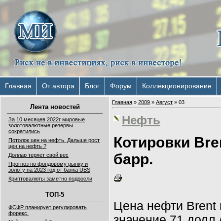
Главная
От автора
Блог
Форум
Коллекционирование
Главная
»
2009
»
Август
»
03
Лента новостей
Нефть
За 10 месяцев 2022г мировые
золотовалютные резервы
сократились
Котировки Bre
Потолок цен на нефть. Дальше рост
цен на нефть ?
барр.
Доллар теряет свой вес
Прогноз по фондовому рынку и
золоту на 2023 год от банка UBS
Криптовалюты заметно подросли
ТОП-5
Цена нефти Brent
ФСФР планирует регулировать
форекс.
значение 71 долл.