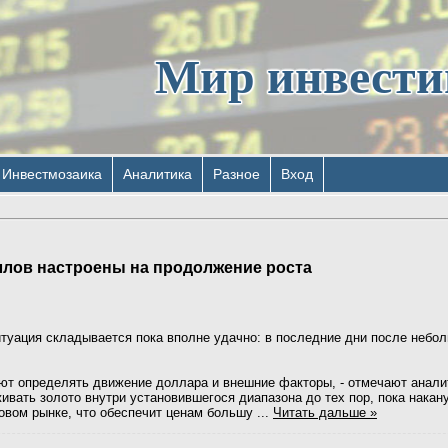
Мир инвест
Инвестмозаика
Аналитика
Разное
Вход
ллов настроены на продолжение роста
туация складывается пока вполне удачно: в последние дни после небол
ют определять движение доллара и внешние факторы, - отмечают аналити
ивать золото внутри установившегося диапазона до тех пор, пока накан
товом рынке, что обеспечит ценам большу
...
Читать дальше »