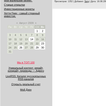
Мой маленький бизнес.
Просмотров:
1352
|
Добавил:
Serg
|
Дата:
16.08.20
Старые открытки
Инвестиционные монеты
Хетти Грин - самый странный
инвестор.
«
Август 2009
»
Пн
Вт
Ср
Чт
Пт
Сб
Вс
1
2
3
4
5
6
7
8
9
10
11
12
13
14
15
16
17
18
19
20
21
22
23
24
25
26
27
28
29
30
31
Мы в ТОП 100
Уникальный контент: рерайт,
копирайт, переводы — Адвего
LiveRSS: Каталог русскоязычных
RSS-каналов
Открыть реальный счет
Мой Дзен