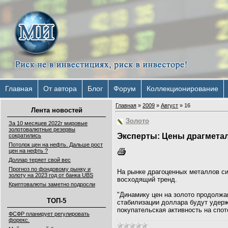
Главная
От автора
Блог
Форум
Коллекционирование
Главная
»
2009
»
Август
»
16
Лента новостей
Золото
За 10 месяцев 2022г мировые
золотовалютные резервы
Эксперты: Цены драгмета
сократились
Потолок цен на нефть. Дальше рост
цен на нефть ?
Доллар теряет свой вес
Прогноз по фондовому рынку и
На рынке драгоценных металлов си
золоту на 2023 год от банка UBS
восходящий тренд.
Криптовалюты заметно подросли
"Динамику цен на золото продолжа
ТОП-5
стабилизации доллара будут удерж
покупательская активность на спо
ФСФР планирует регулировать
форекс.