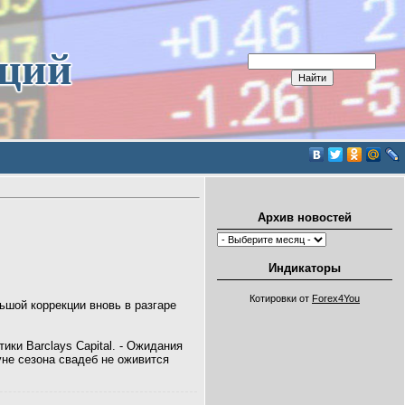
иций
Архив новостей
Индикаторы
Котировки от
Forex4You
ьшой коррекции вновь в разгаре
ки Barclays Capital. - Ожидания
уне сезона свадеб не оживится