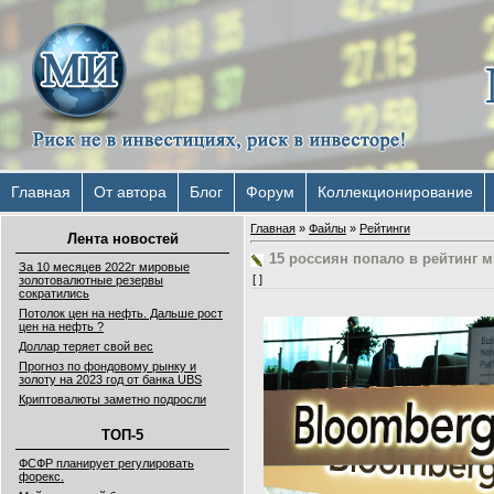
Главная
От автора
Блог
Форум
Коллекционирование
Главная
»
Файлы
»
Рейтинги
Лента новостей
15 россиян попало в рейтинг 
За 10 месяцев 2022г мировые
[ ]
золотовалютные резервы
сократились
Потолок цен на нефть. Дальше рост
цен на нефть ?
Доллар теряет свой вес
Прогноз по фондовому рынку и
золоту на 2023 год от банка UBS
Криптовалюты заметно подросли
ТОП-5
ФСФР планирует регулировать
форекс.