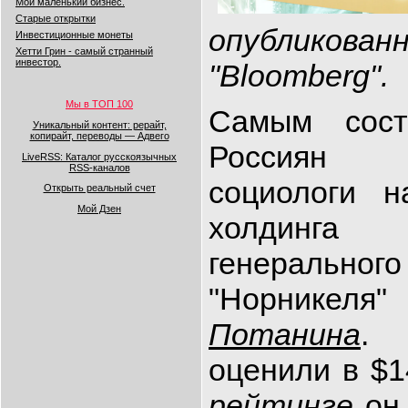
Мой маленький бизнес.
Старые открытки
опубликова
Инвестиционные монеты
Хетти Грин - самый странный
инвестор.
"Bloomberg".
Мы в ТОП 100
Самым сост
Уникальный контент: рерайт,
копирайт, переводы — Адвего
Россиян 
LiveRSS: Каталог русскоязычных
RSS-каналов
социологи н
Открыть реальный счет
Мой Дзен
холдинга
генеральн
"Норник
Потанина
. 
оценили в $1
рейтинге
он 