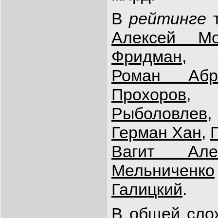
В
рейтинге
т
Алексей Мо
Фридман
,
Роман Абр
Прохоров
Рыболовлев
Герман Хан
,
Вагит Алек
Мельниченко
Галицкий
.
В общей слож