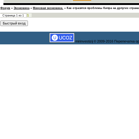
Форум
»
Экономика
»
Мировая экономика.
»
Как отразятся проблемы Кипра на дрпугих страна
1
Страница
1
из
1
mirinvestizij © 2009-2016 Перепечатка