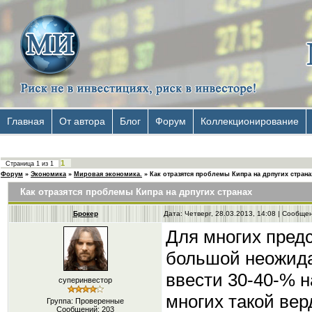
Главная
От автора
Блог
Форум
Коллекционирование
1
Страница
1
из
1
Форум
»
Экономика
»
Мировая экономика.
»
Как отразятся проблемы Кипра на дрпугих страна
Как отразятся проблемы Кипра на дрпугих странах
Брокер
Дата: Четверг, 28.03.2013, 14:08 | Сообщ
Для многих предс
большой неожид
ввести 30-40-% н
суперинвестор
многих такой ве
Группа: Проверенные
Сообщений:
203