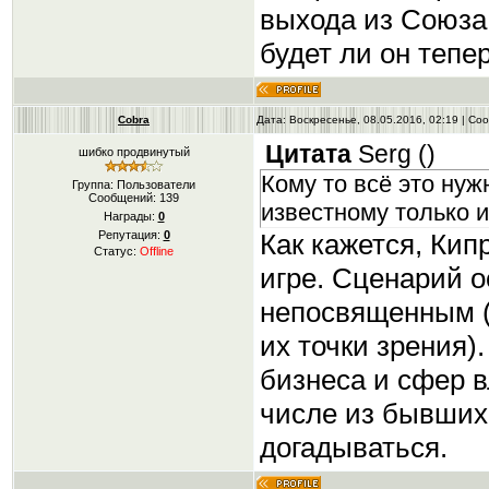
выхода из Союза 
будет ли он тепе
Cobra
Дата: Воскресенье, 08.05.2016, 02:19 | С
Цитата
Serg
(
)
шибко продвинутый
Кому то всё это ну
Группа: Пользователи
Сообщений:
139
известному только 
Награды:
0
Как кажется, Кип
Репутация:
0
Статус:
Offline
игре. Сценарий о
непосвященным (
их точки зрения).
бизнеса и сфер 
числе из бывших
догадываться.