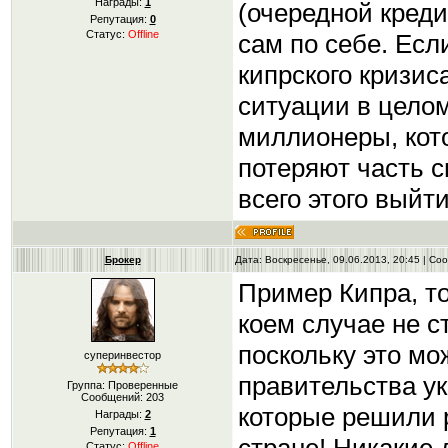
Награды:
1
(очередной креди
Репутация:
0
Статус:
Offline
сам по себе. Есл
кипрского кризис
ситуации в целом
миллионеры, кото
потеряют часть с
всего этого выйт
Брокер
Дата: Воскресенье, 09.06.2013, 20:45 | С
Пример Кипра, то
коем случае не с
поскольку это мо
суперинвестор
правительства ук
Группа: Проверенные
Сообщений:
203
которые решили 
Награды:
2
Репутация:
1
Статус:
Offline