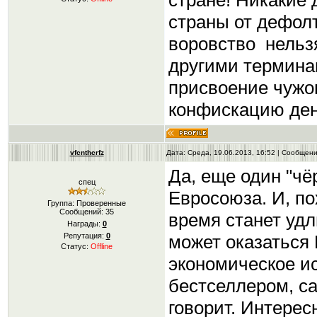
стране! Никакие 
страны от дефолт
воровство нельзя
другими терминам
присвоение чужог
конфискацию ден
vfcnthcrfz
Дата: Среда, 19.06.2013, 16:52 | Сообщен
Да, еще один "чё
спец
Евросоюза. И, п
Группа: Проверенные
Сообщений:
35
время станет уд
Награды:
0
может оказаться 
Репутация:
0
Статус:
Offline
экономическое ис
бестселлером, с
говорит. Интере