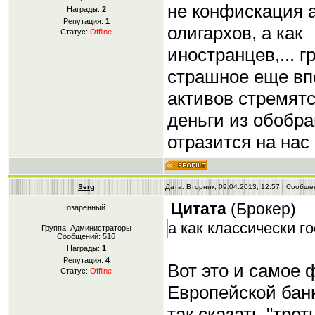
не конфискация а
Награды:
2
Репутация:
1
олигархов, а как
Статус:
Offline
иностранцев,... 
страшное еще вп
активов стремят
деньги из обобра
отразится на нас
Serg
Дата: Вторник, 09.04.2013, 12:57 | Сообщ
Цитата
(
Брокер
)
озарённый
а как классически г
Группа: Администраторы
Сообщений:
516
Награды:
1
Репутация:
4
Вот это и самое 
Статус:
Offline
Европейской банк
так сказать "тре