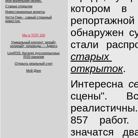
Мой маленький бизнес.
котором в 
Старые открытки
Инвестиционные монеты
репортажной
Хетти Грин - самый странный
инвестор.
обнаружен с
Мы в ТОП 100
стали расп
Уникальный контент: рерайт,
копирайт, переводы — Адвего
старых
LiveRSS: Каталог русскоязычных
RSS-каналов
Открыть реальный счет
открыток
Мой Дзен
Интересна
с
сцены". В
реалистичны
857 работ.
значатся дв