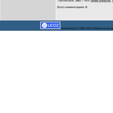
Просмотров
:
1957
|
Теги
:
серия открыток
,
Всего комментариев
:
0
mirinvestizij © 2009-2016 Перепечатка