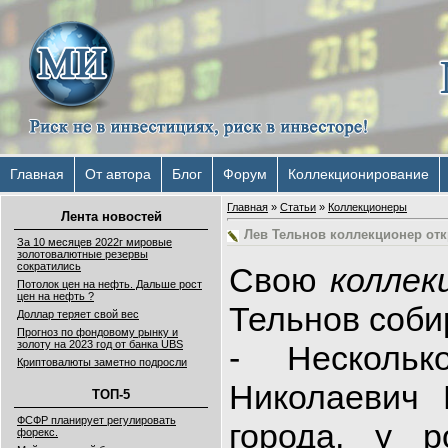
Главная
От автора
Блог
Форум
Коллекционирование
Главная
»
Статьи
»
Коллекционеры
Лента новостей
Лев Тельнов коллекционер от
За 10 месяцев 2022г мировые
золотовалютные резервы
сократились
Свою
коллек
Потолок цен на нефть. Дальше рост
цен на нефть ?
Тельнов соби
Доллар теряет свой вес
Прогноз по фондовому рынку и
золоту на 2023 год от банка UBS
- Несколь
Криптовалюты заметно подросли
Николаевич 
ТОП-5
ФСФР планирует регулировать
города, у р
форекс.