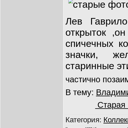
Лев Гаврило
открыток ,он
спичечных ко
значки, же
старинные эти
частично позаи
В тему:
Владими
Старая 
Категория
:
Колле