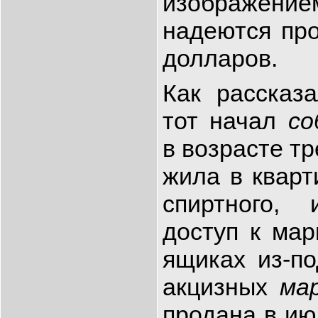
изображе
надеются про
долларов.
Как рассказ
тот начал
со
в возрасте тр
жила в кварт
спиртного,
доступ к мар
ящиках из-п
акцизных
мар
продана в ию