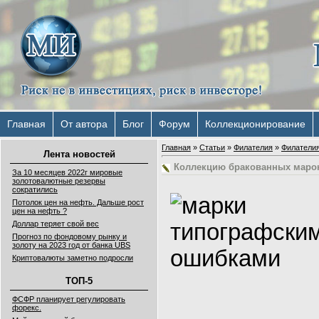
Главная
От автора
Блог
Форум
Коллекционирование
Главная
»
Статьи
»
Филателия
»
Филатели
Лента новостей
Коллекцию бракованных марок
За 10 месяцев 2022г мировые
золотовалютные резервы
сократились
Потолок цен на нефть. Дальше рост
цен на нефть ?
Доллар теряет свой вес
Прогноз по фондовому рынку и
золоту на 2023 год от банка UBS
Криптовалюты заметно подросли
ТОП-5
ФСФР планирует регулировать
форекс.