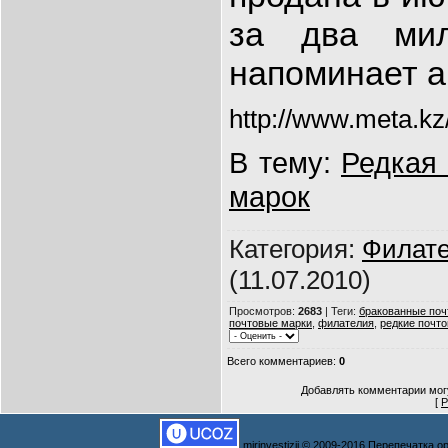
за два мил
напоминает а
http://www.meta.kz
В тему:
Редкая 
марок
Категория
:
Филат
(11.07.2010)
Просмотров
:
2683
|
Теги
:
бракованные поч
почтовые марки
,
филателия
,
редкие почт
Всего комментариев
:
0
Добавлять комментарии могу
[
Р
mirinvestizij © 2009-2016 Перепечатка