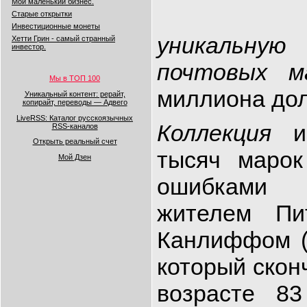
Мой маленький бизнес.
Старые открытки
Инвестиционные монеты
уникальн
Хетти Грин - самый странный
инвестор.
почтовых м
Мы в ТОП 100
миллиона до
Уникальный контент: рерайт,
копирайт, переводы — Адвего
LiveRSS: Каталог русскоязычных
Коллекция
из
RSS-каналов
Открыть реальный счет
тысяч марок
Мой Дзен
ошибками
жителем Пи
Канлиффом (Ro
который сконч
возрасте 8