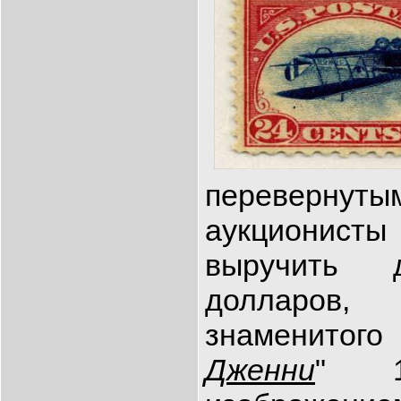
перевернуты
аукциони
выручить
долларов
знаменитог
Дженни
" 1