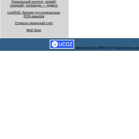
Уникальный контент: рерайт,
копирайт, переводы — Адвего
LiveRSS: Каталог русскоязычных
RSS-каналов
Открыть реальный счет
Мой Дзен
mirinvestizij © 2009-2016 Перепечатка