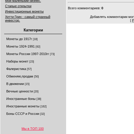
Мой маленький бизнес.
Старые открытки
Всего комментариев
:
0
Инвестиционные монеты
Хетти Грин - самый странный
Добавлять комментарии могу
инвестор.
[
Р
Категории
Монеты до 1917г
[18]
Монеты 1924-1991
[92]
Монеты России 1997-2010гг
[73]
Наборы монет
[23]
Фалеристика
[57]
Обменяю,продам
[50]
В движении
[15]
Вечные ценности
[20]
Иностранные боны
[38]
Иностранные монеты
[162]
Боны СССР и России
[32]
Мы в ТОП 100