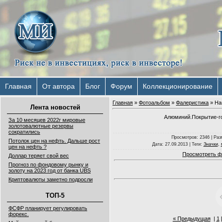
Главная
От автора
Блог
Форум
Коллекционирование
Главная
»
Фотоальбом
»
Фалеристика
» На
Лента новостей
Алюминий.Покрытие-го
За 10 месяцев 2022г мировые
золотовалютные резервы
сократились
Просмотров
: 2346 |
Раз
Потолок цен на нефть. Дальше рост
Дата
: 27.09.2013 |
Теги
:
Значки
,
цен на нефть ?
Просмотреть ф
Доллар теряет свой вес
Прогноз по фондовому рынку и
золоту на 2023 год от банка UBS
Криптовалюты заметно подросли
ТОП-5
ФСФР планирует регулировать
форекс.
« Предыдущая
|
1