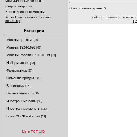
Мой маленький бизнес.
Старые открытки
Всего комментариев
:
0
Инвестиционные монеты
Хетти Грин - самый странный
Добавлять комментарии могу
инвестор.
[
Р
Категории
Монеты до 1917г
[18]
Монеты 1924-1991
[92]
Монеты России 1997-2010гг
[73]
Наборы монет
[23]
Фалеристика
[57]
Обменяю,продам
[50]
В движении
[15]
Вечные ценности
[20]
Иностранные боны
[38]
Иностранные монеты
[162]
Боны СССР и России
[32]
Мы в ТОП 100