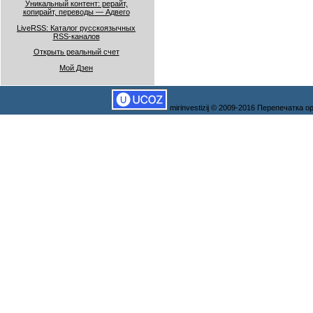
Уникальный контент: рерайт,
копирайт, переводы — Адвего
LiveRSS: Каталог русскоязычных
RSS-каналов
Открыть реальный счет
Мой Дзен
mirinvestizij © 2009-2016 Перепечатка