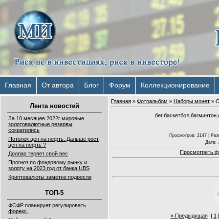
Главная
От автора
Блог
Форум
Коллекционирование
Главная
»
Фотоальбом
»
Наборы монет
» О
Лента новостей
бег,баскетбол,багминтон,
За 10 месяцев 2022г мировые
золотовалютные резервы
сократились
Просмотров
: 2147 |
Раз
Потолок цен на нефть. Дальше рост
Дата
:
цен на нефть ?
Просмотреть ф
Доллар теряет свой вес
Прогноз по фондовому рынку и
золоту на 2023 год от банка UBS
Криптовалюты заметно подросли
ТОП-5
ФСФР планирует регулировать
форекс.
« Предыдущая
|
1