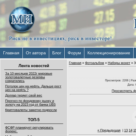
Главная
От автора
Блог
Форум
Коллекционирование
Главная
»
Фотоальбом
»
Наборы монет
» 3
Лента новостей
За 10 месяцев 2022г мировые
золотовалютные резервы
Просмотров
: 2206 |
Раз
сократились
Дата
:
Потолок цен на нефть. Дальше рост
цен на нефть ?
Просмотреть ф
Доллар теряет свой вес
Прогноз по фондовому рынку и
золоту на 2023 год от банка UBS
Криптовалюты заметно подросли
ТОП-5
ФСФР планирует регулировать
« Предыдущая
|
13
14
1
форекс.