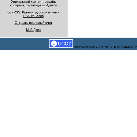
Уникальный контент: рерайт,
копирайт, переводы — Адвего
LiveRSS: Каталог русскоязычных
RSS-каналов
Открыть реальный счет
Мой Дзен
mirinvestizij © 2009-2016 Перепечатка