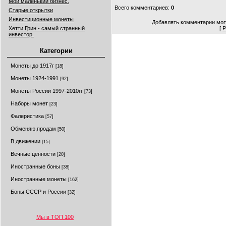
Мой маленький бизнес.
Всего комментариев
:
0
Старые открытки
Инвестиционные монеты
Добавлять комментарии могу
Хетти Грин - самый странный
[
Р
инвестор.
Категории
Монеты до 1917г
[18]
Монеты 1924-1991
[92]
Монеты России 1997-2010гг
[73]
Наборы монет
[23]
Фалеристика
[57]
Обменяю,продам
[50]
В движении
[15]
Вечные ценности
[20]
Иностранные боны
[38]
Иностранные монеты
[162]
Боны СССР и России
[32]
Мы в ТОП 100