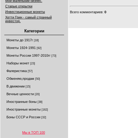
Мой маленький бизнес.
Старые открытки
Инвестиционные монеты
Всего комментариев
:
0
Хетти Грин - самый странный
инвестор.
Категории
Монеты до 1917г
[18]
Монеты 1924-1991
[92]
Монеты России 1997-2010гг
[73]
Наборы монет
[23]
Фалеристика
[57]
Обменяю,продам
[50]
В движении
[15]
Вечные ценности
[20]
Иностранные боны
[38]
Иностранные монеты
[162]
Боны СССР и России
[32]
Мы в ТОП 100