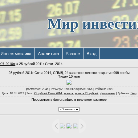
Мир инвест
Инвестмозаика
Аналитика
Разное
Вход
97-2010гг
» 25 рублей 2011г Сочи -2014
25 рублей 2011г Сочи-2014, СПМД, 24 каратное золотое покрытие 999 пробы
Тираж 10 млн
Просмотров
: 2046 |
Размеры
: 1600x1200px/281.9Kb |
Рейтинг
: 0.0/0
Дата
: 18.01.2013 |
Теги
:
25 рублей Сочи 2014
,
монета
,
монета 25 рублей
,
фото монет
|
Добавил
:
Serg
Просмотреть фотографию в реальном размере