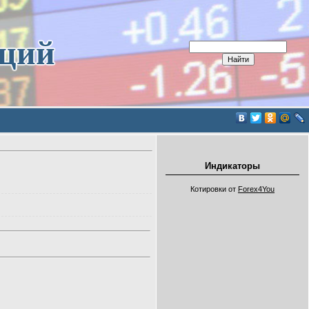
иций
Индикаторы
Котировки от
Forex4You