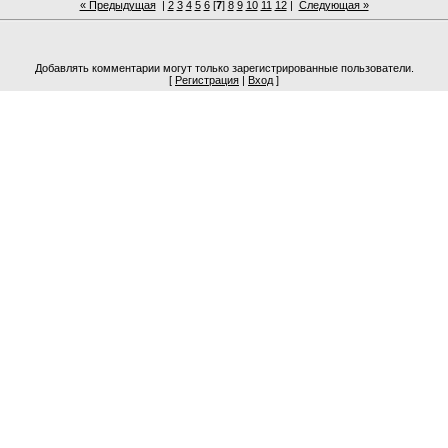
« Предыдущая
|
2
3
4
5
6
[
7
]
8
9
10
11
12
|
Следующая »
Добавлять комментарии могут только зарегистрированные пользователи.
[
Регистрация
|
Вход
]