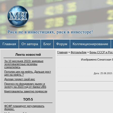
Главная
От автора
Блог
Форум
Коллекционирование
Главная
»
Фотоальбом
»
Боны СССР и Рос
Лента новостей
Изображено:Сенатская б
За 10 месяцев 2022г мировые
золотовалютные резервы
сократились
Потолок цен на нефть. Дальше рост
Дата
: 25.08.2015 
цен на нефть ?
Доллар теряет свой вес
Прогноз по фондовому рынку и
золоту на 2023 год от банка UBS
Криптовалюты заметно подросли
ТОП-5
ФСФР планирует регулировать
форекс.