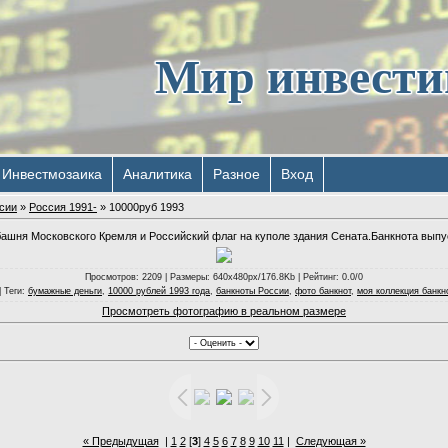
Мир инвест
Инвестмозаика
Аналитика
Разное
Вход
сии
»
Россия 1991-
» 10000руб 1993
ашня Московского Кремля и Российский флаг на куполе здания Сената.Банкнота выпуск
Просмотров
: 2209 |
Размеры
: 640x480px/176.8Kb |
Рейтинг
: 0.0/0
|
Теги
:
бумажные деньги
,
10000 рублей 1993 года
,
банкноты России
,
фото банкнот
,
моя коллекция банкн
Просмотреть фотографию в реальном размере
« Предыдущая
|
1
2
[
3
]
4
5
6
7
8
9
10
11
|
Следующая »