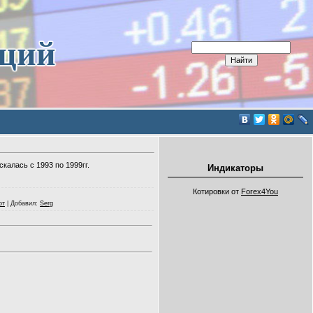
иций
алась с 1993 по 1999гг.
Индикаторы
Котировки от
Forex4You
от
|
Добавил
:
Serg