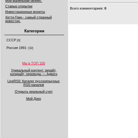
Мой маленький бизнес.
Старые открытки
Всего комментариев
:
0
Инвестиционные монеты
Хетти Грин - самый странный
инвестор.
Категории
СССР
[0]
Россия 1991-
[32]
Мы в ТОП 100
Уникальный контент: рерайт,
копирайт, переводы — Адвего
LiveRSS: Каталог русскоязычных
RSS-каналов
Открыть реальный счет
Мой Дзен