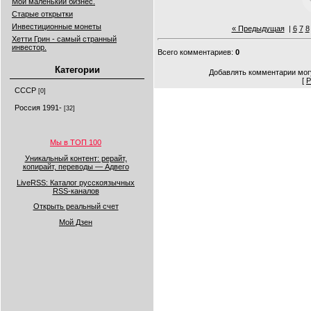
Мой маленький бизнес.
Старые открытки
Инвестиционные монеты
« Предыдущая
|
6
7
8
Хетти Грин - самый странный
инвестор.
Всего комментариев
:
0
Категории
Добавлять комментарии могу
[
Р
СССР
[0]
Россия 1991-
[32]
Мы в ТОП 100
Уникальный контент: рерайт,
копирайт, переводы — Адвего
LiveRSS: Каталог русскоязычных
RSS-каналов
Открыть реальный счет
Мой Дзен