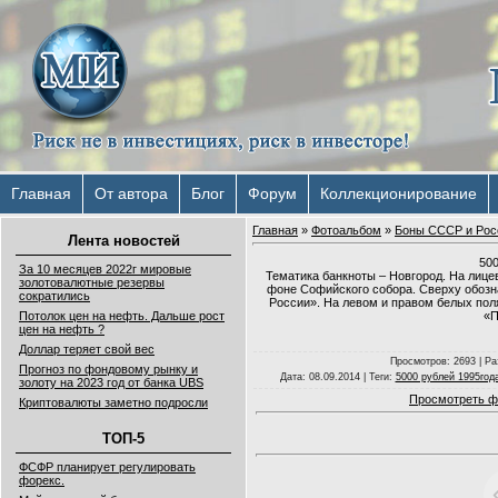
Главная
От автора
Блог
Форум
Коллекционирование
Главная
»
Фотоальбом
»
Боны СССР и Рос
Лента новостей
500
За 10 месяцев 2022г мировые
Тематика банкноты – Новгород. На лице
золотовалютные резервы
фоне Софийского собора. Сверху обозн
сократились
России». На левом и правом белых пол
«П
Потолок цен на нефть. Дальше рост
цен на нефть ?
Доллар теряет свой вес
Просмотров
: 2693 |
Ра
Прогноз по фондовому рынку и
Дата
: 08.09.2014 |
Теги
:
5000 рублей 1995год
золоту на 2023 год от банка UBS
Просмотреть ф
Криптовалюты заметно подросли
ТОП-5
ФСФР планирует регулировать
форекс.