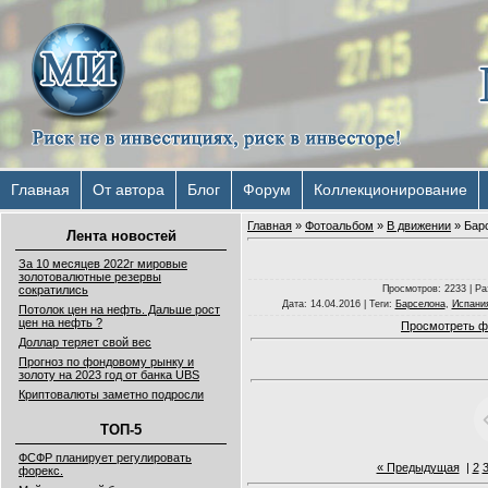
Главная
От автора
Блог
Форум
Коллекционирование
Главная
»
Фотоальбом
»
В движении
» Бар
Лента новостей
За 10 месяцев 2022г мировые
золотовалютные резервы
Просмотров
: 2233 |
Ра
сократились
Дата
: 14.04.2016 |
Теги
:
Барселона
,
Испани
Потолок цен на нефть. Дальше рост
цен на нефть ?
Просмотреть ф
Доллар теряет свой вес
Прогноз по фондовому рынку и
золоту на 2023 год от банка UBS
Криптовалюты заметно подросли
ТОП-5
ФСФР планирует регулировать
« Предыдущая
|
2
форекс.