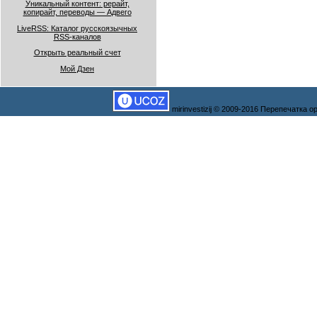
Уникальный контент: рерайт,
копирайт, переводы — Адвего
LiveRSS: Каталог русскоязычных
RSS-каналов
Открыть реальный счет
Мой Дзен
mirinvestizij © 2009-2016 Перепечатка