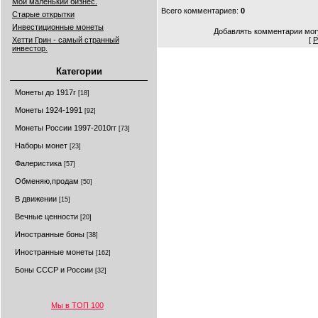
Мой маленький бизнес.
Всего комментариев
:
0
Старые открытки
Инвестиционные монеты
Добавлять комментарии могу
Хетти Грин - самый странный
[
Р
инвестор.
Категории
Монеты до 1917г
[18]
Монеты 1924-1991
[92]
Монеты России 1997-2010гг
[73]
Наборы монет
[23]
Фалеристика
[57]
Обменяю,продам
[50]
В движении
[15]
Вечные ценности
[20]
Иностранные боны
[38]
Иностранные монеты
[162]
Боны СССР и России
[32]
Мы в ТОП 100