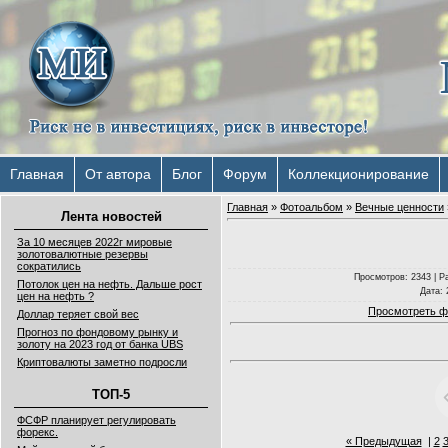
Главная
От автора
Блог
Форум
Коллекционирование
Главная
»
Фотоальбом
»
Вечные ценности
Лента новостей
За 10 месяцев 2022г мировые
золотовалютные резервы
сократились
Просмотров
: 2343 |
Р
Потолок цен на нефть. Дальше рост
Дата
:
цен на нефть ?
Просмотреть ф
Доллар теряет свой вес
Прогноз по фондовому рынку и
золоту на 2023 год от банка UBS
Криптовалюты заметно подросли
ТОП-5
ФСФР планирует регулировать
форекс.
« Предыдущая
|
2