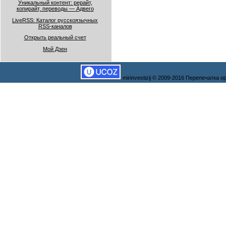
Уникальный контент: рерайт,
копирайт, переводы — Адвего
LiveRSS: Каталог русскоязычных
RSS-каналов
Открыть реальный счет
Мой Дзен
mirinvestizij © 2009-2016 Перепечатка