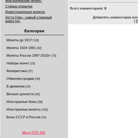
Мой маленький бизнес.
Старые открытки
Всего комментариев
:
0
Инвестиционные монеты
Хетти Грин - самый странный
Добавлять комментарии могу
инвестор.
[
Р
Категории
Монеты до 1917г
[18]
Монеты 1924-1991
[92]
Монеты России 1997-2010гг
[73]
Наборы монет
[23]
Фалеристика
[57]
Обменяю,продам
[50]
В движении
[15]
Вечные ценности
[20]
Иностранные боны
[38]
Иностранные монеты
[162]
Боны СССР и России
[32]
Мы в ТОП 100