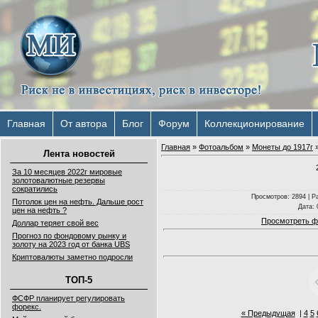
Главная
От автора
Блог
Форум
Коллекционирование
Главная
»
Фотоальбом
»
Монеты до 1917г
»
Лента новостей
За 10 месяцев 2022г мировые
золотовалютные резервы
сократились
Просмотров
: 2894 |
Р
Потолок цен на нефть. Дальше рост
Дата
:
цен на нефть ?
Просмотреть ф
Доллар теряет свой вес
Прогноз по фондовому рынку и
золоту на 2023 год от банка UBS
Криптовалюты заметно подросли
ТОП-5
ФСФР планирует регулировать
форекс.
« Предыдущая
|
4
5