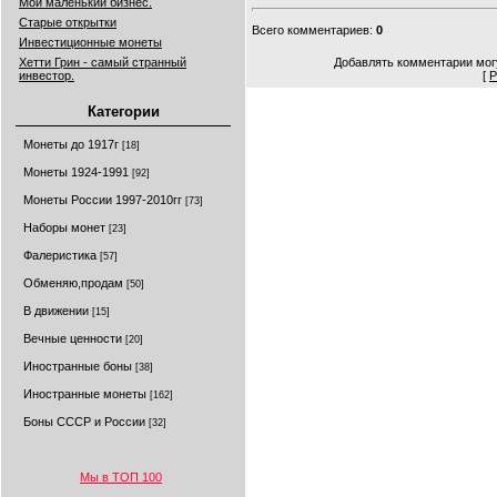
Мой маленький бизнес.
Старые открытки
Всего комментариев
:
0
Инвестиционные монеты
Хетти Грин - самый странный
Добавлять комментарии могу
инвестор.
[
Р
Категории
Монеты до 1917г
[18]
Монеты 1924-1991
[92]
Монеты России 1997-2010гг
[73]
Наборы монет
[23]
Фалеристика
[57]
Обменяю,продам
[50]
В движении
[15]
Вечные ценности
[20]
Иностранные боны
[38]
Иностранные монеты
[162]
Боны СССР и России
[32]
Мы в ТОП 100