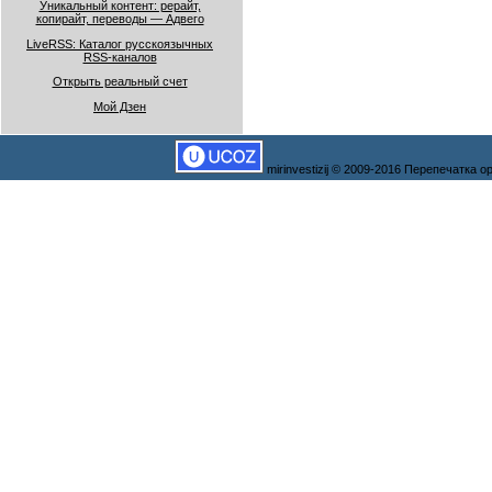
Уникальный контент: рерайт,
копирайт, переводы — Адвего
LiveRSS: Каталог русскоязычных
RSS-каналов
Открыть реальный счет
Мой Дзен
mirinvestizij © 2009-2016 Перепечатка