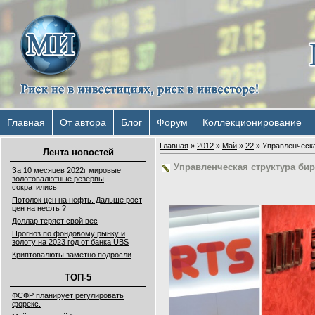
Главная
От автора
Блог
Форум
Коллекционирование
Главная
»
2012
»
Май
»
22
» Управленческ
Лента новостей
Управленческая структура б
За 10 месяцев 2022г мировые
золотовалютные резервы
сократились
Потолок цен на нефть. Дальше рост
цен на нефть ?
Доллар теряет свой вес
Прогноз по фондовому рынку и
золоту на 2023 год от банка UBS
Криптовалюты заметно подросли
ТОП-5
ФСФР планирует регулировать
форекс.