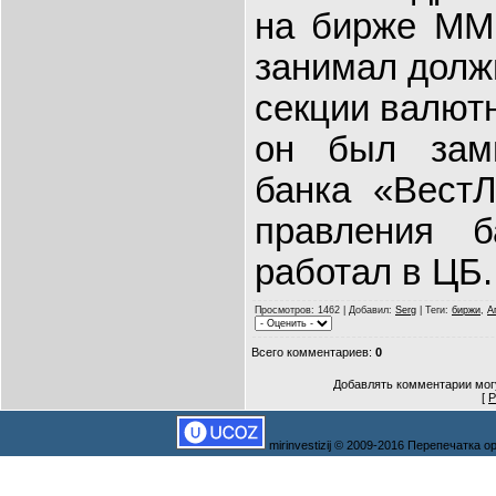
на бирже ММВ
занимал долж
секции валютн
он был зам
банка
«
ВестЛ
правления б
работал в ЦБ.
Просмотров
: 1462 |
Добавил
:
Serg
|
Теги
:
биржи
,
А
Всего комментариев
:
0
Добавлять комментарии могу
[
Р
mirinvestizij © 2009-2016 Перепечатка