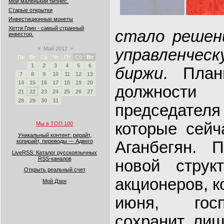
Мой маленький бизнес.
Старые открытки
Инвестиционные монеты
Хетти Грин - самый странный
стало решен
инвестор.
«
Май 2012
»
управленче
Пн
Вт
Ср
Чт
Пт
Сб
Вс
1
2
3
4
5
6
биржи
. План
7
8
9
10
11
12
13
14
15
16
17
18
19
20
должности
21
22
23
24
25
26
27
28
29
30
31
председат
которые сейч
Мы в ТОП 100
Уникальный контент: рерайт,
копирайт, переводы — Адвего
Аганбегян. 
LiveRSS: Каталог русскоязычных
RSS-каналов
новой струк
Открыть реальный счет
акционеров, к
Мой Дзен
июня, госп
сохранит лиш