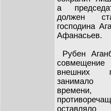
а председа
должен ста
господина Аг
Афанасьев.
Рубен Аганб
совмещени
внешних п
занимало 
времени,
противореча
оставляло 