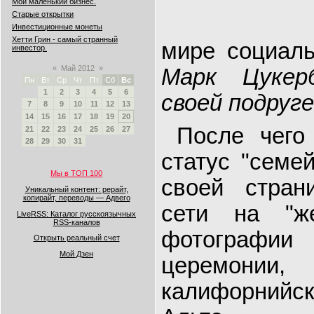
Мой маленький бизнес.
Старые открытки
Инвестиционные монеты
Хетти Грин - самый странный
мире социаль
инвестор.
«
Май 2012
»
Марк Цукер
Пн
Вт
Ср
Чт
Пт
Сб
Вс
1
2
3
4
5
6
своей подруг
7
8
9
10
11
12
13
14
15
16
17
18
19
20
После чего 
21
22
23
24
25
26
27
28
29
30
31
статус "семе
Мы в ТОП 100
своей стран
Уникальный контент: рерайт,
копирайт, переводы — Адвего
сети на "ж
LiveRSS: Каталог русскоязычных
RSS-каналов
фотографи
Открыть реальный счет
Мой Дзен
церемонии,
калифорнийс