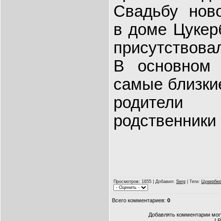
Свадьбу нов
в доме Цукер
присутствовал
В основном
самые близки
родител
родственники
Просмотров
: 1655 |
Добавил
:
Serg
|
Теги
:
Цукербер
Всего комментариев
:
0
Добавлять комментарии могу
[
Р