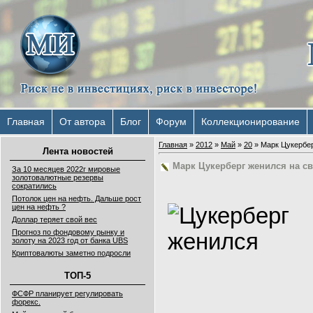
Главная
От автора
Блог
Форум
Коллекционирование
Главная
»
2012
»
Май
»
20
» Марк Цукербер
Лента новостей
Марк Цукерберг женился на с
За 10 месяцев 2022г мировые
золотовалютные резервы
сократились
Потолок цен на нефть. Дальше рост
цен на нефть ?
Доллар теряет свой вес
Прогноз по фондовому рынку и
золоту на 2023 год от банка UBS
Криптовалюты заметно подросли
ТОП-5
ФСФР планирует регулировать
форекс.