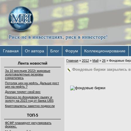
Главная
От автора
Блог
Форум
Коллекционирование
Главная
»
2012
»
Май
»
26
» Фондовые бирж
Лента новостей
Фондовые биржи закрылись в 
За 10 месяцев 2022г мировые
золотовалютные резервы
сократились
Потолок цен на нефть. Дальше рост
цен на нефть ?
Доллар теряет свой вес
Прогноз по фондовому рынку и
золоту на 2023 год от банка UBS
Криптовалюты заметно подросли
ТОП-5
ФСФР планирует регулировать
форекс.