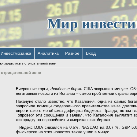
Мир инвест
Инвестмозаика
Аналитика
Разное
Вход
и закрылись в отрицательной зоне
отрицательной зоне
Вчерашние торги,
фондовые биржи
США закрыли в минусе. Об
негативные новости из Испании – самой проблемной страны евр
Накануне стало известно, что Каталония, одна из самых бога
запросила помощи федерального правительства из-за долгов
евро и такого же объема дефицита бюджета. Правда, потом гл
опроверг эти сообщения и заявил, что Каталония выплатит вс
лихорадку на европейских и американских биржах.
Индекс DJIA снизился на 0,6%, NASDAQ на 0,07 %, S&P 500
фьючерсов на этих новостях также ушли в минус.