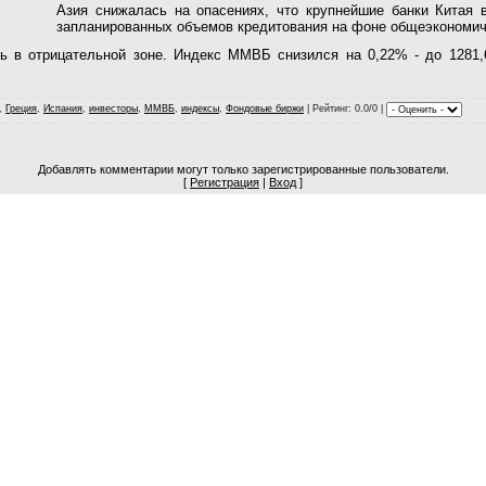
Азия снижалась на опасениях, что крупнейшие банки Китая 
запланированных объемов кредитования на фоне общеэкономич
ь в отрицательной зоне. Индекс ММВБ снизился на 0,22% - до 1281,
,
Греция
,
Испания
,
инвесторы
,
ММВБ
,
индексы
,
Фондовые биржи
|
Рейтинг
: 0.0/0 |
Добавлять комментарии могут только зарегистрированные пользователи.
[
Регистрация
|
Вход
]