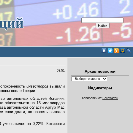
иций
09:51
Архив новостей
еспокоенность
инвесторов
вызвали
Индикаторы
озоны после Греции.
тых автономных областей Испании,
Котировки от
Forex4You
ых обязательств на 13 миллиардов
ава автономной области Артур Мас
е свои долги, но новость вызвала
 уменьшился на 0,22% .Котировки