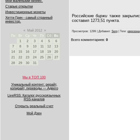
Мой маленький бизнес.
Старые открытки
Инвестиционные монеты
Российские
биржи
также закрылис
Хетти Грин - самый странный
составил 1273,51 пункта.
инвестор.
«
Май 2012
»
Просмотров
: 1299 |
Добавил
:
Serg
|
Теги
:
еврозона
Пн
Вт
Ср
Чт
Пт
Сб
Вс
Всего комментариев
:
0
1
2
3
4
5
6
7
8
9
10
11
12
13
14
15
16
17
18
19
20
21
22
23
24
25
26
27
28
29
30
31
Мы в ТОП 100
Уникальный контент: рерайт,
копирайт, переводы — Адвего
LiveRSS: Каталог русскоязычных
RSS-каналов
Открыть реальный счет
Мой Дзен