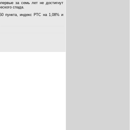
впервые за семь лет не достигнут
еского спада.
60 пункта, индекс РТС на 1,08% и