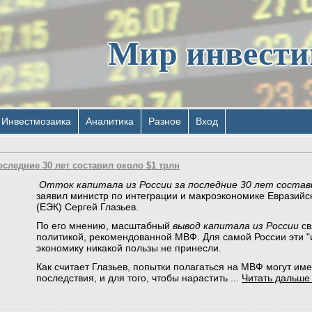
Мир инвест
Инвестмозаика
Аналитика
Разное
Вход
оследние 30 лет составил около $1 трлн
Отток капитала из России за последние 30 лет состав
заявил министр по интеграции и макроэкономике Евразийс
(ЕЭК) Сергей Глазьев.
По его мнению, масштабный
вывод капитала из России
св
политикой, рекомендованной МВФ. Для самой России эти "
экономику никакой пользы не принесли.
Как считает Глазьев, попытки полагаться на МВФ могут им
последствия, и для того, чтобы нарастить
...
Читать дальше