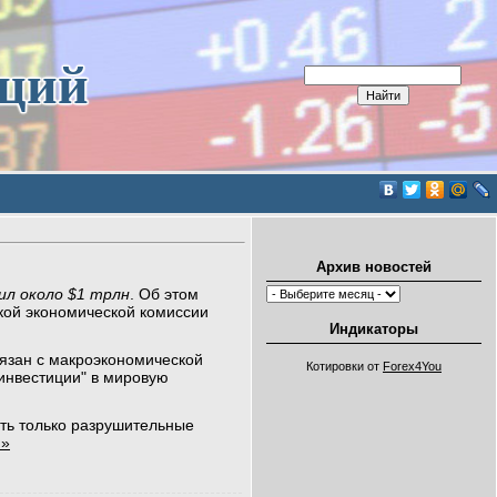
иций
Архив новостей
ил около $1 трлн
. Об этом
кой экономической комиссии
Индикаторы
язан с макроэкономической
Котировки от
Forex4You
инвестиции" в мировую
еть только разрушительные
 »