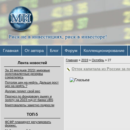
Главная
От автора
Блог
Форум
Коллекционирование
Главная
»
2019
»
Октябрь
»
27
Лента новостей
Отток капитала из России за п
За 10 месяцев 2022г мировые
золотовалютные резервы
сократились
Потолок цен на нефть. Дальше рост
цен на нефть ?
Доллар теряет свой вес
Прогноз по фондовому рынку и
золоту на 2023 год от банка UBS
Криптовалюты заметно подросли
ТОП-5
ФСФР планирует регулировать
форекс.