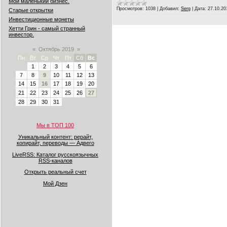
Мой маленький бизнес.
Просмотров:
1038
|
Добавил:
Serg
|
Дата:
27.10.20
Старые открытки
Инвестиционные монеты
Хетти Грин - самый странный
инвестор.
«
Октябрь 2019
»
Пн
Вт
Ср
Чт
Пт
Сб
Вс
1
2
3
4
5
6
7
8
9
10
11
12
13
14
15
16
17
18
19
20
21
22
23
24
25
26
27
28
29
30
31
Мы в ТОП 100
Уникальный контент: рерайт,
копирайт, переводы — Адвего
LiveRSS: Каталог русскоязычных
RSS-каналов
Открыть реальный счет
Мой Дзен