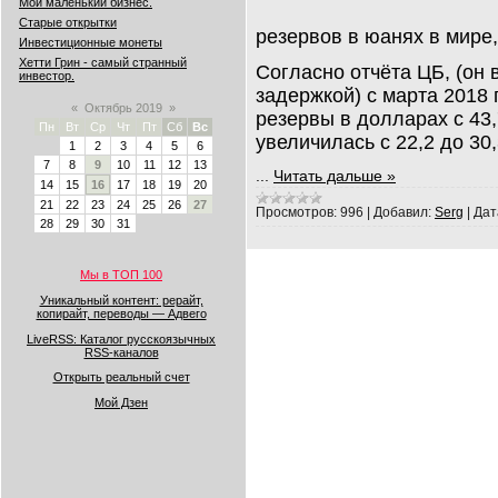
Мой маленький бизнес.
Старые открытки
резервов в юанях в мире,
Инвестиционные монеты
Хетти Грин - самый странный
Согласно отчёта ЦБ, (он
инвестор.
задержкой) с марта 2018 г
«
Октябрь 2019
»
резервы в долларах с 43,
Пн
Вт
Ср
Чт
Пт
Сб
Вс
увеличилась с 22,2 до 30,
1
2
3
4
5
6
7
8
9
10
11
12
13
...
Читать дальше »
14
15
16
17
18
19
20
21
22
23
24
25
26
27
Просмотров:
996
|
Добавил:
Serg
|
Дат
28
29
30
31
Мы в ТОП 100
Уникальный контент: рерайт,
копирайт, переводы — Адвего
LiveRSS: Каталог русскоязычных
RSS-каналов
Открыть реальный счет
Мой Дзен