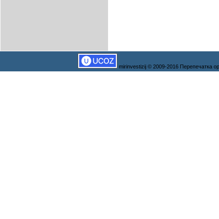
mirinvestizij © 2009-2016 Перепечатка