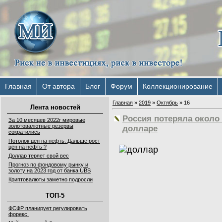
Главная
От автора
Блог
Форум
Коллекционирование
Главная
»
2019
»
Октябрь
»
16
Лента новостей
Россия потеряла около 
За 10 месяцев 2022г мировые
золотовалютные резервы
долларе
сократились
Потолок цен на нефть. Дальше рост
цен на нефть ?
Доллар теряет свой вес
Прогноз по фондовому рынку и
золоту на 2023 год от банка UBS
Криптовалюты заметно подросли
ТОП-5
ФСФР планирует регулировать
форекс.