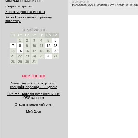
Мой маленький бизнес.
Просмотров:
829
|
Добавил:
Serg
|
Дата:
28.05.201
Старые открытки
Инвестиционные монеты
Хетти Грин - самый странный
инвестор.
«
Май 2018
»
Пн
Вт
Ср
Чт
Пт
Сб
Вс
1
2
3
4
5
6
7
8
9
10
11
12
13
14
15
16
17
18
19
20
21
22
23
24
25
26
27
28
29
30
31
Мы в ТОП 100
Уникальный контент: рерайт,
копирайт, переводы — Адвего
LiveRSS: Каталог русскоязычных
RSS-каналов
Открыть реальный счет
Мой Дзен