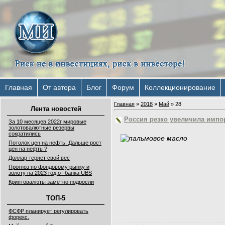
Главная
От автора
Блог
Форум
Коллекционирование
Главная
»
2018
»
Май
»
28
Лента новостей
​​​​​​​Россия резко увеличила и
За 10 месяцев 2022г мировые
золотовалютные резервы
сократились
Потолок цен на нефть. Дальше рост
цен на нефть ?
Доллар теряет свой вес
Прогноз по фондовому рынку и
золоту на 2023 год от банка UBS
Криптовалюты заметно подросли
ТОП-5
ФСФР планирует регулировать
форекс.