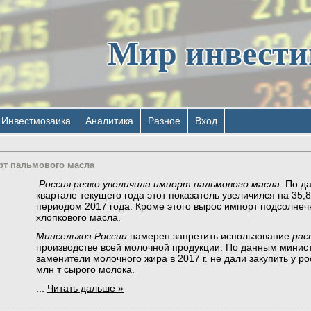
Мир инвест
Инвестмозаика
Аналитика
Разное
Вход
мпорт пальмового масла
Россия резко увеличила импорт пальмового масла
. По д
квартале текущего года этот показатель увеличился на 35
периодом 2017 года. Кроме этого вырос импорт подсолнеч
хлопкового масла.
Минсельхоз России
намерен запретить использование
рас
производстве всей молочной продукции. По данным минис
заменители молочного жира в 2017 г. не дали закупить у р
млн т сырого молока.
...
Читать дальше »