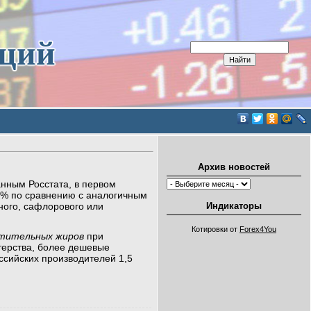
иций
Архив новостей
анным Росстата, в первом
,8% по сравнению с аналогичным
Индикаторы
ного, сафлорового или
Котировки от
Forex4You
тительных жиров
при
терства, более дешевые
оссийских производителей 1,5