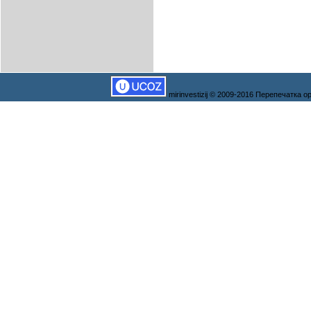
mirinvestizij © 2009-2016 Перепечатка