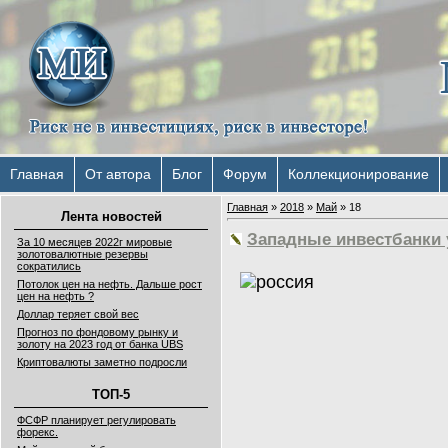
Главная
От автора
Блог
Форум
Коллекционирование
Главная
»
2018
»
Май
»
18
Лента новостей
Западные инвестбанки 
За 10 месяцев 2022г мировые
золотовалютные резервы
сократились
Потолок цен на нефть. Дальше рост
цен на нефть ?
Доллар теряет свой вес
Прогноз по фондовому рынку и
золоту на 2023 год от банка UBS
Криптовалюты заметно подросли
ТОП-5
ФСФР планирует регулировать
форекс.