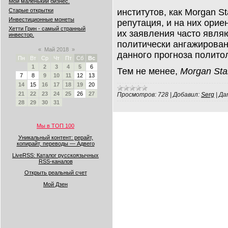
Мой маленький бизнес.
институтов, как Morgan S
Старые открытки
Инвестиционные монеты
репутация, и на них ори
Хетти Грин - самый странный
их заявления часто явля
инвестор.
политически ангажирован
«
Май 2018
»
данного прогноза полито
Пн
Вт
Ср
Чт
Пт
Сб
Вс
1
2
3
4
5
6
Тем не менее,
Morgan Sta
7
8
9
10
11
12
13
14
15
16
17
18
19
20
21
22
23
24
25
26
27
Просмотров:
728
|
Добавил:
Serg
|
Да
28
29
30
31
Мы в ТОП 100
Уникальный контент: рерайт,
копирайт, переводы — Адвего
LiveRSS: Каталог русскоязычных
RSS-каналов
Открыть реальный счет
Мой Дзен