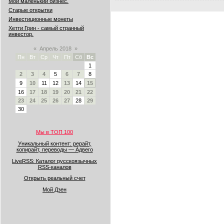
Мой маленький бизнес.
Старые открытки
Инвестиционные монеты
Хетти Грин - самый странный
инвестор.
«
Апрель 2018
»
Пн
Вт
Ср
Чт
Пт
Сб
Вс
1
2
3
4
5
6
7
8
9
10
11
12
13
14
15
16
17
18
19
20
21
22
23
24
25
26
27
28
29
30
Мы в ТОП 100
Уникальный контент: рерайт,
копирайт, переводы — Адвего
LiveRSS: Каталог русскоязычных
RSS-каналов
Открыть реальный счет
Мой Дзен