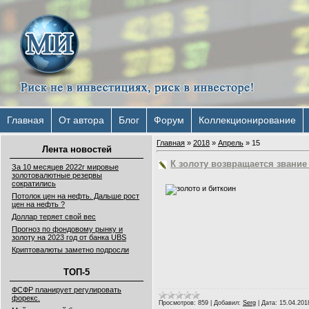
Главная
От автора
Блог
Форум
Коллекционирование
Главная
»
2018
»
Апрель
»
15
Лента новостей
К золоту возвращается звание
За 10 месяцев 2022г мировые
золотовалютные резервы
сократились
Потолок цен на нефть. Дальше рост
цен на нефть ?
Доллар теряет свой вес
Прогноз по фондовому рынку и
золоту на 2023 год от банка UBS
Криптовалюты заметно подросли
ТОП-5
ФСФР планирует регулировать
форекс.
Просмотров:
859
|
Добавил:
Serg
|
Дата:
15.04.201