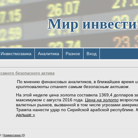
Мир инвест
Инвестмозаика
Аналитика
Разное
Вход
 самого безопасного актива
По мнению финансовых аналитиков, в ближайшее время
и
криптовалюты станет самым безопасным активом.
На этой неделе
цена золота
составила 1369,4 долларов за
максимумом с августа 2016 года.
Цена на золото
возросла
валютных рынков, вызванной в том числе угрозами америк
Трампа нанести удар по Сирийской арабской республике.
К
дальше »
8
|
Комментарии (0)