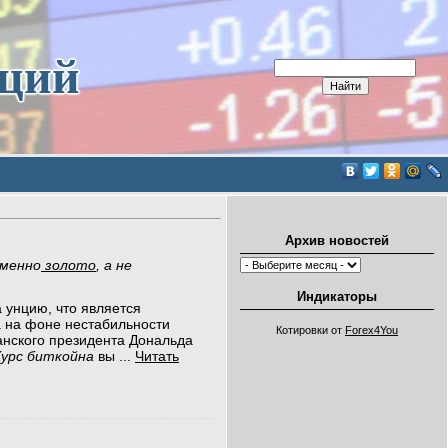
иций
Архив новостей
менно
золото
, а не
Индикаторы
 унцию, что является
 на фоне нестабильности
Котировки от
Forex4You
анского президента Дональда
урс биткойна
вы
...
Читать