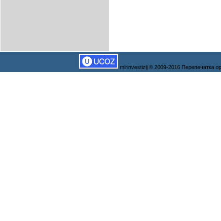
mirinvestizij © 2009-2016 Перепечатка