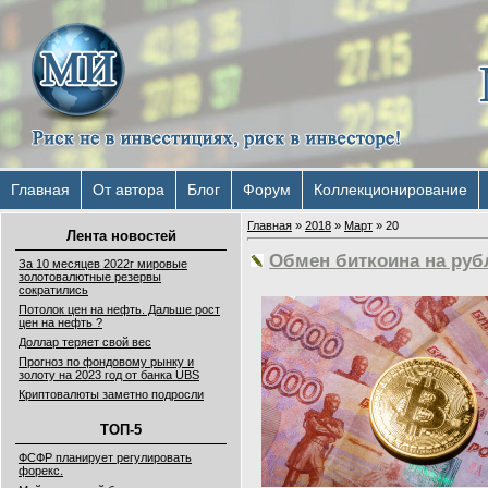
Главная
От автора
Блог
Форум
Коллекционирование
Главная
»
2018
»
Март
»
20
Лента новостей
Обмен биткоина на руб
За 10 месяцев 2022г мировые
золотовалютные резервы
сократились
Потолок цен на нефть. Дальше рост
цен на нефть ?
Доллар теряет свой вес
Прогноз по фондовому рынку и
золоту на 2023 год от банка UBS
Криптовалюты заметно подросли
ТОП-5
ФСФР планирует регулировать
форекс.