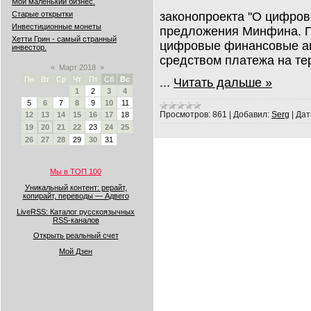
Мой маленький бизнес.
законопроекта "О цифров
Старые открытки
Инвестиционные монеты
предложения Минфина. Пр
Хетти Грин - самый странный
цифровые финансовые ак
инвестор.
средством платежа на те
«
Март 2018
»
Пн
Вт
Ср
Чт
Пт
Сб
Вс
...
Читать дальше »
1
2
3
4
5
6
7
8
9
10
11
Просмотров:
861
|
Добавил:
Serg
|
Дат
12
13
14
15
16
17
18
19
20
21
22
23
24
25
26
27
28
29
30
31
Мы в ТОП 100
Уникальный контент: рерайт,
копирайт, переводы — Адвего
LiveRSS: Каталог русскоязычных
RSS-каналов
Открыть реальный счет
Мой Дзен