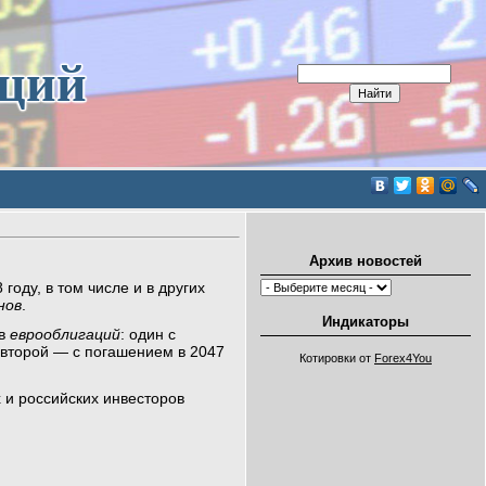
иций
Архив новостей
 году, в том числе и в других
нов
.
Индикаторы
в
еврооблигаций
: один с
 второй — с погашением в 2047
Котировки от
Forex4You
 и российских инвесторов