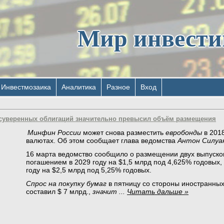
Мир инвест
Инвестмозаика
Аналитика
Разное
Вход
 суверенных облигаций значительно превысил объём размещения
Минфин России
может снова разместить
евробонды
в 2018
валютах. Об этом сообщает глава ведомства
Антон Силуа
16 марта ведомство сообщило о размещении двух выпуско
погашением в 2029 году на $1,5 млрд под 4,625% годовых,
году на $2,5 млрд под 5,25% годовых.
Спрос на покупку бумаг
в пятницу со стороны иностранных
составил $ 7 млрд.,
значит
...
Читать дальше »