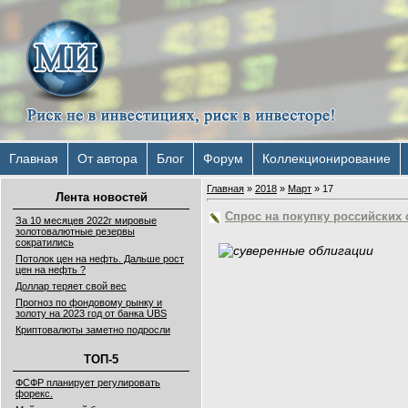
Главная
От автора
Блог
Форум
Коллекционирование
Главная
»
2018
»
Март
»
17
Лента новостей
Спрос на покупку российских
За 10 месяцев 2022г мировые
золотовалютные резервы
сократились
Потолок цен на нефть. Дальше рост
цен на нефть ?
Доллар теряет свой вес
Прогноз по фондовому рынку и
золоту на 2023 год от банка UBS
Криптовалюты заметно подросли
ТОП-5
ФСФР планирует регулировать
форекс.