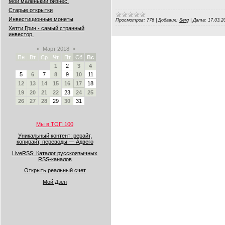
Мой маленький бизнес.
Старые открытки
Инвестиционные монеты
Просмотров:
776
|
Добавил:
Serg
|
Дата:
17.03.2
Хетти Грин - самый странный
инвестор.
«
Март 2018
»
Пн
Вт
Ср
Чт
Пт
Сб
Вс
1
2
3
4
5
6
7
8
9
10
11
12
13
14
15
16
17
18
19
20
21
22
23
24
25
26
27
28
29
30
31
Мы в ТОП 100
Уникальный контент: рерайт,
копирайт, переводы — Адвего
LiveRSS: Каталог русскоязычных
RSS-каналов
Открыть реальный счет
Мой Дзен