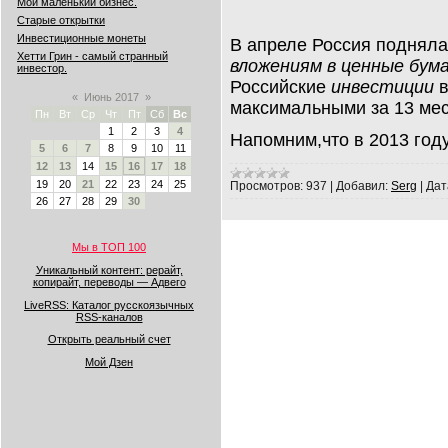
Мой маленький бизнес.
Старые открытки
Инвестиционные монеты
В апреле Россия поднялас
Хетти Грин - самый странный
вложениям в ценные бум
инвестор.
Российские
инвестиции
«
Июнь 2017
»
максимальными за 13 мес
Пн
Вт
Ср
Чт
Пт
Сб
Вс
1
2
3
4
Напомним,что в 2013 год
5
6
7
8
9
10
11
12
13
14
15
16
17
18
19
20
21
22
23
24
25
Просмотров:
937
|
Добавил:
Serg
|
Дат
26
27
28
29
30
Мы в ТОП 100
Уникальный контент: рерайт,
копирайт, переводы — Адвего
LiveRSS: Каталог русскоязычных
RSS-каналов
Открыть реальный счет
Мой Дзен