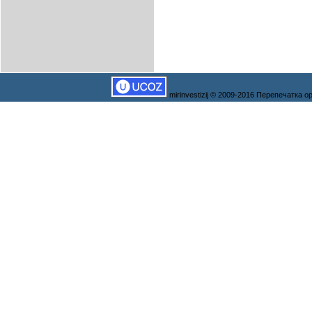
mirinvestizij © 2009-2016 Перепечатка