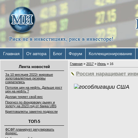
Главная
От автора
Блог
Форум
Коллекционирование
Главная
»
2017
»
Июнь
»
16
Лента новостей
Россия наращивает инв
За 10 месяцев 2022г мировые
золотовалютные резервы
сократились
Потолок цен на нефть. Дальше рост
цен на нефть ?
Доллар теряет свой вес
Прогноз по фондовому рынку и
золоту на 2023 год от банка UBS
Криптовалюты заметно подросли
ТОП-5
ФСФР планирует регулировать
форекс.