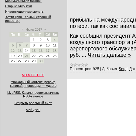
Мой маленький бизнес.
Старые открытки
Инвестиционные монеты
Хетти Грин - самый странный
прибыль на международны
инвестор.
потери, так как составил
«
Июнь 2017
»
Как сообщил президент А
Пн
Вт
Ср
Чт
Пт
Сб
Вс
1
2
3
4
воздушного транспорта (
5
6
7
8
9
10
11
аэропортового обслужива
12
13
14
15
16
17
18
руб.
...
Читать дальше »
19
20
21
22
23
24
25
26
27
28
29
30
Просмотров:
925
|
Добавил:
Serg
|
Дат
Мы в ТОП 100
Уникальный контент: рерайт,
копирайт, переводы — Адвего
LiveRSS: Каталог русскоязычных
RSS-каналов
Открыть реальный счет
Мой Дзен