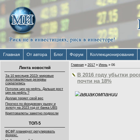
Главная
От автора
Блог
Форум
Коллекционирование
Главная
»
2017
»
Июнь
»
06
Лента новостей
В 2016 году убытки ро
За 10 месяцев 2022г мировые
золотовалютные резервы
почти на 18%
сократились
Потолок цен на нефть. Дальше рост
цен на нефть ?
Доллар теряет свой вес
Прогноз по фондовому рынку и
золоту на 2023 год от банка UBS
Криптовалюты заметно подросли
ТОП-5
ФСФР планирует регулировать
форекс.