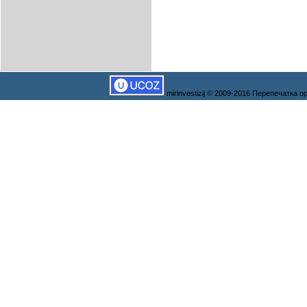
mirinvestizij © 2009-2016 Перепечатка