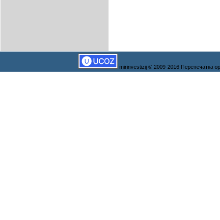
mirinvestizij © 2009-2016 Перепечатка