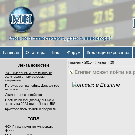
Главная
От автора
Блог
Форум
Коллекционирование
Главная
»
2015
»
Январь
»
20
Лента новостей
Египет может пойти на 
За 10 месяцев 2022г мировые
золотовалютные резервы
сократились
Потолок цен на нефть. Дальше рост
цен на нефть ?
Доллар теряет свой вес
Прогноз по фондовому рынку и
золоту на 2023 год от банка UBS
Криптовалюты заметно подросли
ТОП-5
ФСФР планирует регулировать
форекс.