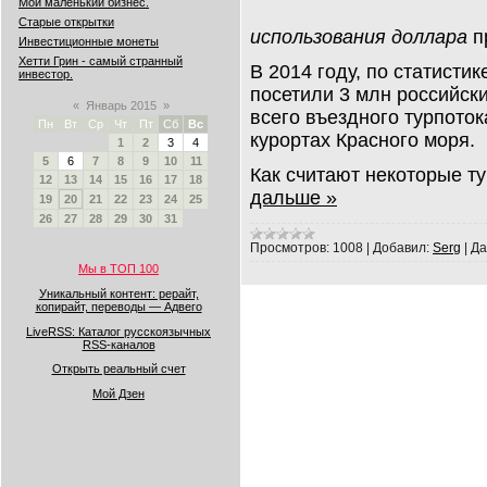
Мой маленький бизнес.
Старые открытки
использования доллара
п
Инвестиционные монеты
Хетти Грин - самый странный
В 2014 году, по статист
инвестор.
посетили 3 млн российски
«
Январь 2015
»
всего въездного турпото
Пн
Вт
Ср
Чт
Пт
Сб
Вс
курортах Красного моря.
1
2
3
4
5
6
7
8
9
10
11
Как считают некоторые т
12
13
14
15
16
17
18
дальше »
19
20
21
22
23
24
25
26
27
28
29
30
31
Просмотров:
1008
|
Добавил:
Serg
|
Да
Мы в ТОП 100
Уникальный контент: рерайт,
копирайт, переводы — Адвего
LiveRSS: Каталог русскоязычных
RSS-каналов
Открыть реальный счет
Мой Дзен