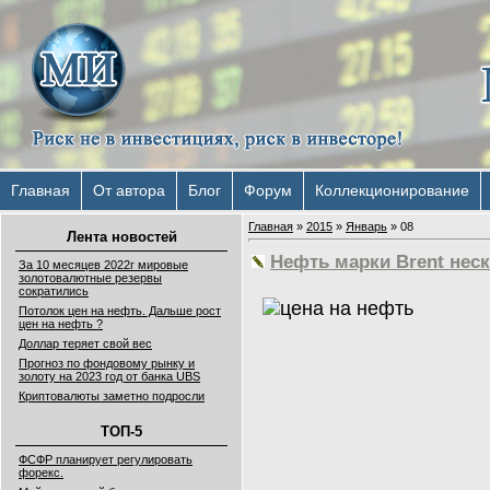
Главная
От автора
Блог
Форум
Коллекционирование
Главная
»
2015
»
Январь
»
08
Лента новостей
Нефть марки Brent нес
За 10 месяцев 2022г мировые
золотовалютные резервы
сократились
Потолок цен на нефть. Дальше рост
цен на нефть ?
Доллар теряет свой вес
Прогноз по фондовому рынку и
золоту на 2023 год от банка UBS
Криптовалюты заметно подросли
ТОП-5
ФСФР планирует регулировать
форекс.