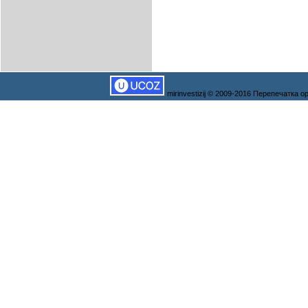
mirinvestizij © 2009-2016 Перепечатка