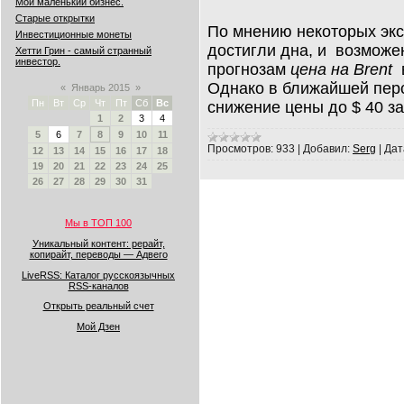
Мой маленький бизнес.
Старые открытки
По мнению некоторых эк
Инвестиционные монеты
достигли дна, и возможе
Хетти Грин - самый странный
инвестор.
прогнозам
цена на Brent
в
Однако в ближайшей перс
«
Январь 2015
»
Пн
Вт
Ср
Чт
Пт
Сб
Вс
снижение цены до $ 40 за
1
2
3
4
5
6
7
8
9
10
11
Просмотров:
933
|
Добавил:
Serg
|
Дат
12
13
14
15
16
17
18
19
20
21
22
23
24
25
26
27
28
29
30
31
Мы в ТОП 100
Уникальный контент: рерайт,
копирайт, переводы — Адвего
LiveRSS: Каталог русскоязычных
RSS-каналов
Открыть реальный счет
Мой Дзен