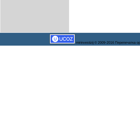
mirinvestizij © 2009-2016 Перепечатка