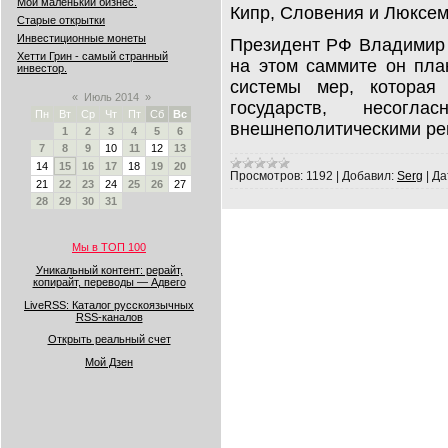
Мой маленький бизнес.
Кипр, Словения и Люксем
Старые открытки
Инвестиционные монеты
Президент РФ Владимир П
Хетти Грин - самый странный
на этом саммите он пла
инвестор.
системы мер, которая
«
Июль 2014
»
государств, несо
Пн
Вт
Ср
Чт
Пт
Сб
Вс
внешнеполитическими ре
1
2
3
4
5
6
7
8
9
10
11
12
13
14
15
16
17
18
19
20
Просмотров:
1192
|
Добавил:
Serg
|
Да
21
22
23
24
25
26
27
28
29
30
31
Мы в ТОП 100
Уникальный контент: рерайт,
копирайт, переводы — Адвего
LiveRSS: Каталог русскоязычных
RSS-каналов
Открыть реальный счет
Мой Дзен