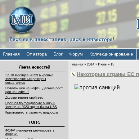
Главная
От автора
Блог
Форум
Коллекционирование
Главная
»
2014
»
Июль
»
15
Лента новостей
Некоторые страны ЕС п
За 10 месяцев 2022г мировые
золотовалютные резервы
сократились
Потолок цен на нефть. Дальше рост
цен на нефть ?
Доллар теряет свой вес
Прогноз по фондовому рынку и
золоту на 2023 год от банка UBS
Криптовалюты заметно подросли
ТОП-5
ФСФР планирует регулировать
форекс.