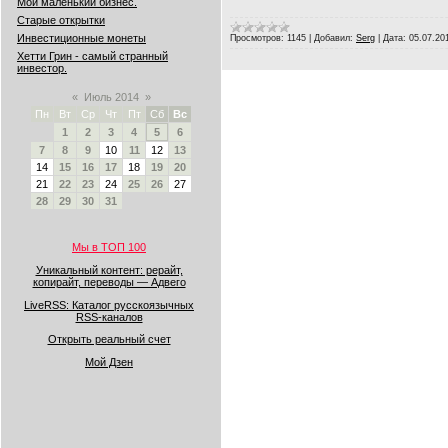
Мой маленький бизнес.
Старые открытки
Инвестиционные монеты
Просмотров:
1145
|
Добавил:
Serg
|
Дата:
05.07.20
Хетти Грин - самый странный
инвестор.
«
Июль 2014
»
Пн
Вт
Ср
Чт
Пт
Сб
Вс
1
2
3
4
5
6
7
8
9
10
11
12
13
14
15
16
17
18
19
20
21
22
23
24
25
26
27
28
29
30
31
Мы в ТОП 100
Уникальный контент: рерайт,
копирайт, переводы — Адвего
LiveRSS: Каталог русскоязычных
RSS-каналов
Открыть реальный счет
Мой Дзен