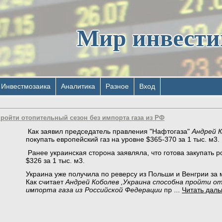
Мир инвест
Инвестмозаика
Аналитика
Разное
Вход
ройти отопительный сезон без импорта газа из РФ
Как заявил председатель правления "Нафтогаза"
Андрей 
покупать европейский газ на уровне $365-370 за 1 тыс. м3.
Ранее украинская сторона заявляла, что готова закупать р
$326 за 1 тыс. м3.
Украина уже получила по реверсу из Польши и Венгрии за 
Как считает
Андрей Коболев ,Украина способна пройти о
импорта газа из Российской Федерации
пр
...
Читать даль