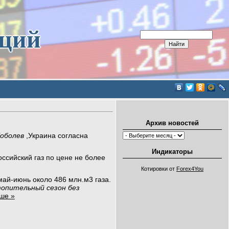
иций
Архив новостей
Коболев
,Украина согласна
Индикаторы
оссийский газ по цене не более
Котировки от
Forex4You
май-июнь около 486 млн.м3 газа.
топительный сезон без
ше »