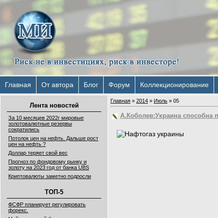
Главная
От автора
Блог
Форум
Коллекционирование
Главная
»
2014
»
Июль
»
05
Лента новостей
А.Коболев:Украина способна п
За 10 месяцев 2022г мировые
золотовалютные резервы
сократились
Потолок цен на нефть. Дальше рост
цен на нефть ?
Доллар теряет свой вес
Прогноз по фондовому рынку и
золоту на 2023 год от банка UBS
Криптовалюты заметно подросли
ТОП-5
ФСФР планирует регулировать
форекс.