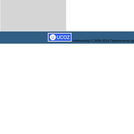
mirinvestizij © 2009-2016 Перепечатка