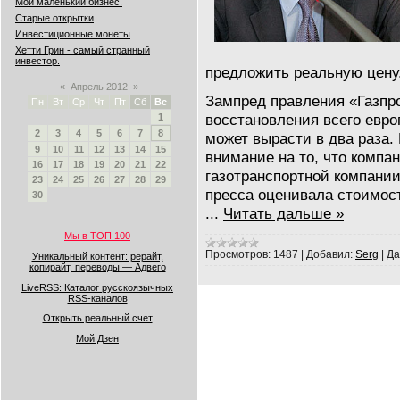
Мой маленький бизнес.
Старые открытки
Инвестиционные монеты
Хетти Грин - самый странный
инвестор.
предложить реальную цену
«
Апрель 2012
»
Зампред правления «Газпро
Пн
Вт
Ср
Чт
Пт
Сб
Вс
восстановления всего евро
1
2
3
4
5
6
7
8
может вырасти в два раза.
9
10
11
12
13
14
15
внимание на то, что компан
16
17
18
19
20
21
22
газотранспортной компани
23
24
25
26
27
28
29
пресса оценивала стоимост
30
...
Читать дальше »
Мы в ТОП 100
Просмотров:
1487
|
Добавил:
Serg
|
Да
Уникальный контент: рерайт,
копирайт, переводы — Адвего
LiveRSS: Каталог русскоязычных
RSS-каналов
Открыть реальный счет
Мой Дзен