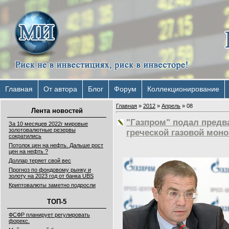
Главная
От автора
Блог
Форум
Коллекционирование
Главная
»
2012
»
Апрель
»
08
Лента новостей
"Газпром" подал предв
За 10 месяцев 2022г мировые
золотовалютные резервы
греческой газовой мон
сократились
Потолок цен на нефть. Дальше рост
цен на нефть ?
Доллар теряет свой вес
Прогноз по фондовому рынку и
золоту на 2023 год от банка UBS
Криптовалюты заметно подросли
ТОП-5
ФСФР планирует регулировать
форекс.