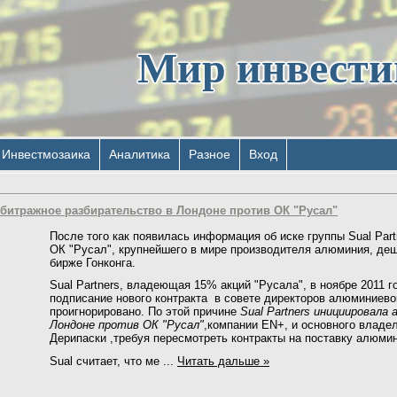
Мир инвест
Инвестмозаика
Аналитика
Разное
Вход
рбитражное разбирательство в Лондоне против ОК "Русал"
После того как появилась информация об иске группы Sual Part
ОК "Русал", крупнейшего в мире производителя алюминия, де
бирже Гонконга.
Sual Partners, владеющая 15% акций "Русала",
в ноябре 2011 
подписание нового контракта в совете директоров алюминиевог
проигнорировано. По этой причине
Sual Partners инициировала
Лондоне против ОК "Русал"
,компании EN+, и основного владе
Дерипаски ,требуя пересмотреть контракты на поставку алюмин
Sual cчитает, что ме
...
Читать дальше »