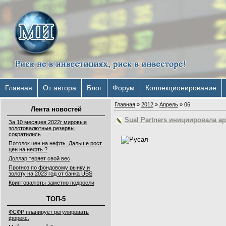
Главная
От автора
Блог
Форум
Коллекционирование
Главная
»
2012
»
Апрель
»
06
Лента новостей
Sual Partners инициировала а
За 10 месяцев 2022г мировые
золотовалютные резервы
сократились
Потолок цен на нефть. Дальше рост
цен на нефть ?
Доллар теряет свой вес
Прогноз по фондовому рынку и
золоту на 2023 год от банка UBS
Криптовалюты заметно подросли
ТОП-5
ФСФР планирует регулировать
форекс.