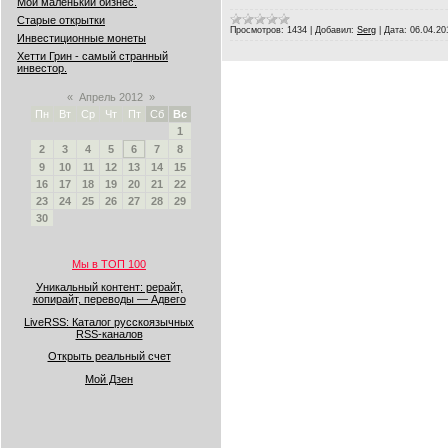
Мой маленький бизнес.
Старые открытки
Просмотров:
1434
|
Добавил:
Serg
|
Дата:
06.04.20
Инвестиционные монеты
Хетти Грин - самый странный
инвестор.
«
Апрель 2012
»
Пн
Вт
Ср
Чт
Пт
Сб
Вс
1
2
3
4
5
6
7
8
9
10
11
12
13
14
15
16
17
18
19
20
21
22
23
24
25
26
27
28
29
30
Мы в ТОП 100
Уникальный контент: рерайт,
копирайт, переводы — Адвего
LiveRSS: Каталог русскоязычных
RSS-каналов
Открыть реальный счет
Мой Дзен