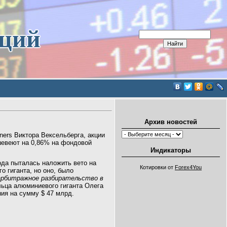
иций
Архив новостей
ners Виктора Вексельберга, акции
шевеют на 0,86% на фондовой
Индикаторы
года
пыталась наложить вето на
Котировки от
Forex4You
о гиганта, но оно, было
 арбитражное разбирательство в
льца алюминиевого гиганта Олега
ия на сумму $ 47 млрд.