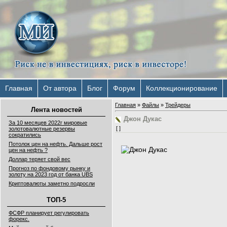
Главная
От автора
Блог
Форум
Коллекционирование
Главная
»
Файлы
»
Трейдеры
Лента новостей
Джон Дукас
За 10 месяцев 2022г мировые
[ ]
золотовалютные резервы
сократились
Потолок цен на нефть. Дальше рост
цен на нефть ?
Доллар теряет свой вес
Прогноз по фондовому рынку и
золоту на 2023 год от банка UBS
Криптовалюты заметно подросли
ТОП-5
ФСФР планирует регулировать
форекс.