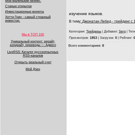
Мой маленький бизнес.
Старые открытки
Инвестиционные монеты
изучение языков.
Хетти Грин - самый странный
инвестор.
В тему
:
Джонатан Лебед - трейдинг с 
Категория
:
Трейдеры
|
Добавил
:
Serg
|
Теги
Мы в ТОП 100
Просмотров
:
1853
|
Загрузок
:
0
|
Рейтинг
:
0
Уникальный контент: рерайт,
копирайт, переводы — Адвего
Всего комментариев
:
0
LiveRSS: Каталог русскоязычных
RSS-каналов
Открыть реальный счет
Мой Дзен