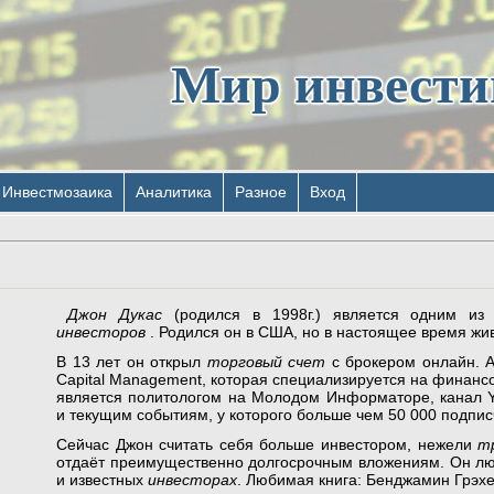
Мир инвест
Инвестмозаика
Аналитика
Разное
Вход
Джон Дукас
(родился в 1998г.) является одним и
инвесторов
. Родился он в США, но в настоящее время жив
В 13 лет он открыл
торговый счет
с брокером онлайн. А
Capital Management, которая специализируется на финанс
является политологом на Молодом Информаторе, канал 
и текущим событиям, у которого больше чем 50 000 подпис
Сейчас Джон считать себя больше инвестором, нежели
т
отдаёт преимущественно долгосрочным вложениям. Он люб
и известных
инвесторах
. Любимая книга: Бенджамин Грэхе