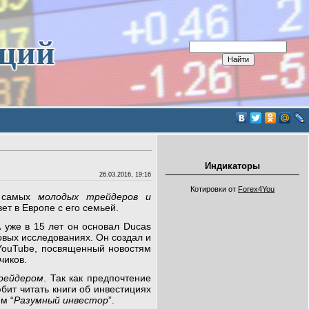
иций
Индикаторы
26.03.2016, 19:16
Котировки от
Forex4You
з самых
молодых трейдеров и
ет в Европе с его семьей.
 уже в 15 лет он основал Ducas
овых исследованиях. Он создал и
YouTube, посвященный новостям
чиков.
рейдером
. Так как предпочтение
ит читать книги об инвестициях
м “
Разумный инвестор
”.