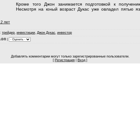
Кроме того Джон занимается подготовкой к получению
Несмотря на юный возраст Дукас уже овладел пятью я
12 лет
:
трейдер
,
инвестиции
,
Джон Дукас
,
инвестор
.0
/
0
|
Добавлять комментарии могут только зарегистрированные пользователи.
[
Регистрация
|
Вход
]