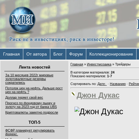
Главная
От автора
Блог
Форум
Коллекционирование
Главная
»
Инвестмозаика
» Трейдеры
Лента новостей
В категории материалов
:
24
За 10 месяцев 2022г мировые
Показано материалов
:
1-7
золотовалютные резервы
сократились
Сортировать по
:
Дате
·
Названию
·
Рейти
Потолок цен на нефть. Дальше рост
цен на нефть ?
Джон Дукас
Доллар теряет свой вес
Прогноз по фондовому рынку и
золоту на 2023 год от банка UBS
Криптовалюты заметно подросли
ТОП-5
ФСФР планирует регулировать
форекс.