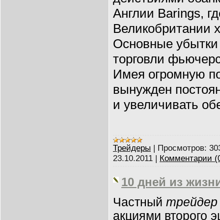
Англии Barings, г
Великобритании х
Основные убытки 
торговли фьючерс
Имея огромную п
вынужден постоян
и увеличивать об
Трейдеры
|
Просмотров:
30
23.10.2011
|
Комментарии (
10 дней из жизн
Частный
трейдер
акциями второго э