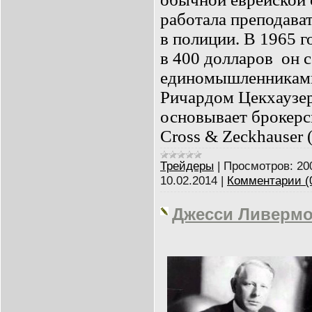
работала преподават
в полиции. В 1965 г
в 400 долларов
он 
единомышленниками
Ричардом Цекхаузе
основывает брокерс
Cross & Zeckhauser 
Трейдеры
|
Просмотров:
20
10.02.2014
|
Комментарии (
Джесси Ливерм