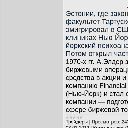
Эстонии, где зако
факультет Тартуск
эмигрировал в СШ
клиниках Нью-Йорк
йоркский психоана
Потом открыл част
1970-х гг. А.Элдер
биржевыми операц
средства в акции 
компанию Financial 
(Нью-Йорк) и стал
компании — подгот
сфере биржевой то
Трейдеры
|
Просмотров:
24
03.01.2012
|
Комментарии (