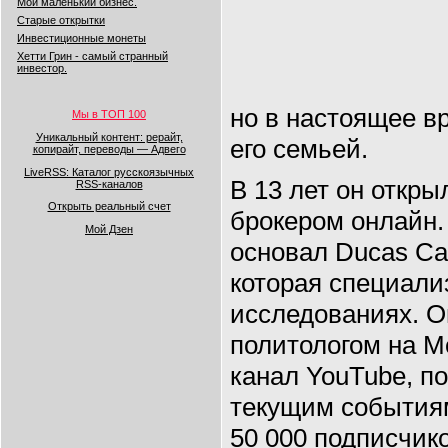
Мой маленький бизнес.
Старые открытки
Инвестиционные монеты
Хетти Грин - самый странный
инвестор.
но в настоящее в
Мы в ТОП 100
Уникальный контент: рерайт,
его семьей.
копирайт, переводы — Адвего
LiveRSS: Каталог русскоязычных
В 13 лет он откры
RSS-каналов
Открыть реальный счет
брокером онлайн. 
Мой Дзен
основал Ducas Ca
которая специали
исследованиях. О
политологом на 
канал YouTube, п
текущим событиям
50 000 подписчико